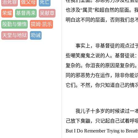
在我们里面。邪恶势力涉及社会
治死罪
做父母
死亡
也涉及“属灵”和超自然的层面。
荣耀
基督再来
吴献章
明白这不同的层面，否则我们总
殷勤与懒惰
提姆·凯乐
天堂与地狱
劝诫
事实上，非基督徒的观点过
些嘲笑魔鬼之说的人。基督徒说
复杂的。你沮丧的原因是复杂的
同的邪恶势力在运作，除非你能
它们。不然，你只知道自己的情
我儿子十多岁的时候读过一
己放下臭鼬，只记起自己试着呼吸》（I Don'
But I Do Remember Tryin