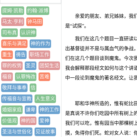
提姆·凯勒
约翰·派博
亲爱的朋友、弟兄姊妹，我们
马太·亨利
钟马田
是“试探”。
司布真
认识神
我们在这几个题目一直研读
喜乐与满足
神的作为
出基督徒并不是与属血气的争战
重生
祷告
职场工作
们在这几个题目谈到魔鬼。今次
罪的权势
圣灵
团契生活
我会解释那段经文如何与这个讲
福音
认罪悔改
苦难
中一段论到魔鬼的著名经文。让我先
敬拜与事奉
信
传福音与宣教
人生意义
耶和华神所造的，惟有蛇比
婚姻家庭
谦卑
神的工作
是真说不许你们吃园中所有树上
价值观
神的国
爱神
我们可以吃，惟有园当中那棵树
圣洁与世俗化
见证故事
摸，免得你们死。蛇对女人说：