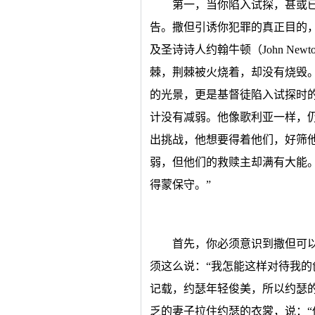
第一，当你陷入试探，甚或
告。撒但引诱你犯罪的真正目的
及圣诗诗人约翰牛顿（John Ne
棘，荆棘被火烧着，却没有烧毁
的光景，更是基督徒陷入试探时
计没有减弱。他像歌利亚一样，
出挑战，他想要得着他们，好筛
弱，但他们的救赎主却满有大能
得蒙保守。”
首先，你必须意识到撒但可
须这么说：“我怎能这样对待我的
记载，约瑟年轻俊美，所以约瑟
乏的妻子拉住约瑟的衣裳，说：“