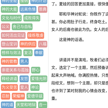
神的全能
接纳
神的计划
了。夏娃的回答更加直接，很快便说
神的大能
远离色情
恩典
耶和华神对蛇说：你既作了
文化与时代
成败得失
甚。你必用肚子行走，终身吃土
公义
舍己与自私
女人的后裔也彼此为仇。女人的
如何活出见证
操练敬虔
这是神的话语。
登山宝训
神的供应
八福
榜样与效法
复活
奉献
讲道并不是演戏，牧者们必
神的管教
男人
文，选定了一个主题，然后预备
亲密关系与孤独
野心
起来大声吶喊。你满腔热情，只
释经讲道
发怒
爱惜光阴
段经文，想到一个主题，却只是
为义受苦
爱人
神论
也许到了某时刻我的心情会改变
忍耐
荣耀神
爱德华兹
重。
神的道
天堂和地狱
合一