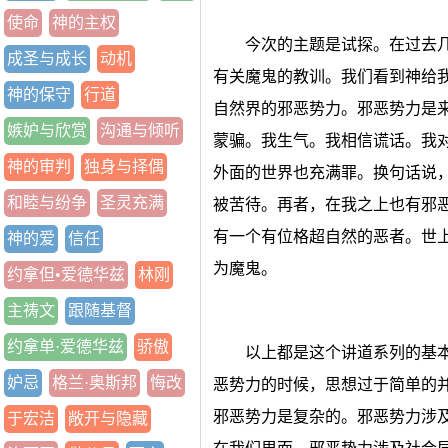
使命
神的主权
今次的主题是试探。在过去
成圣与成长
动机
有关魔鬼的教训。我们看到神给
神的保守
行道
自然界的邪恶势力。邪恶势力是
嫉妒与欣赏
沟通与倾听
蒙骗。我生气。我相信谎话。我
神的审判
独身与择偶
外面的世界也充满罪。换句话说
和睦与纷争
圣灵充满
被苦待。再者，在我之上也有邪
有一个有位格超自然的恶者。世
神的爱
信任
为魔鬼。
约拿但•爱德华兹
林刚
主祷文
跟随基督
约拿单·爱德华兹
骄傲
以上都是这个讲道系列的基
妒忌
格兰·奥斯邦
悔改
恶势力的时候，思想过于简单的
邪恶势力是复杂的。邪恶势力涉
于宏洁
敞开与隐藏