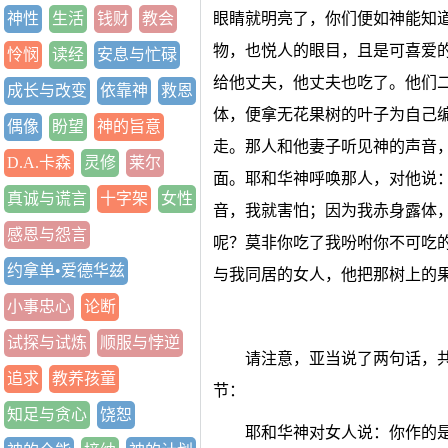
神性
生活
钱财
教会
眼睛就明亮了，你们便如神能知
物，也悦人的眼目，且是可喜爱
怜悯
读经
安息与忙碌
给他丈夫，他丈夫也吃了。他们
成长与改变
依靠神
救恩
体，便拿无花果树的叶子为自己
偶像
盼望
神的旨意
走。那人和他妻子听见神的声音
D.A.卡森
灵修
莱尔
面。耶和华神呼唤那人，对他说
真诚与谎言
十字架
女性
音，我就害怕；因为我赤身露体
感恩与怨言
呢？莫非你吃了我吩咐你不可吃
约拿单•爱德华兹
与我同居的女人，他把那树上的
小事忠心
论断
试探与试炼
顺服与悖逆
请注意，亚当说了两句话，共
追求
教养孩童
节：
知足与贪心
饶恕
耶和华神对女人说：你作的