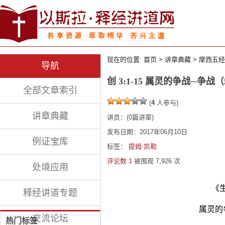
现在的位置:
首页
>
讲章典藏
>
摩西五经
导航
创 3:1-15 属灵的争战─争
全部文章索引
(
4
人参与)
讲章典藏
讲员：
(
0
篇讲章)
发布日期：2017年06月10日
例证宝库
标签：
提姆·凯勒
评论数 1
被围观
7,926
次
处境应用
《
释经讲道专题
属灵的
交流论坛
热门标签