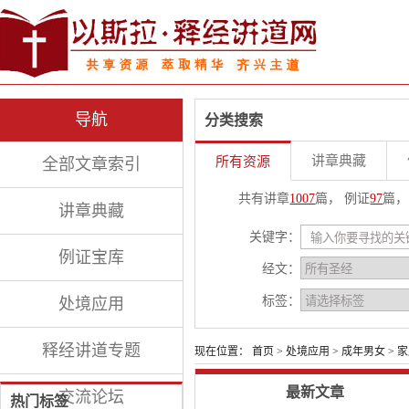
导航
分类搜索
讲章典藏
所有资源
全部文章索引
共有讲章
1007
篇， 例证
97
篇，
讲章典藏
关键字：
例证宝库
经文：
标签：
处境应用
释经讲道专题
现在位置：
首页
>
处境应用
>
成年男女
>
家
最新文章
交流论坛
热门标签