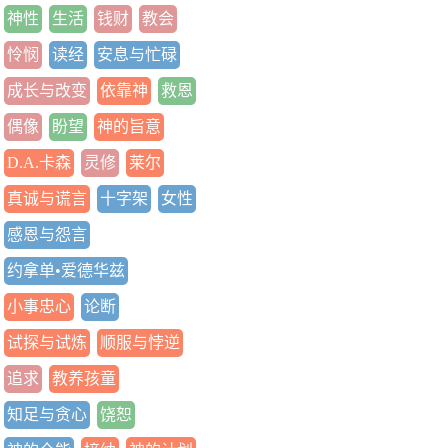
神性
生活
钱财
教会
怜悯
读经
安息与忙碌
成长与改变
依靠神
救恩
偶像
盼望
神的旨意
D.A.卡森
灵修
莱尔
真诚与谎言
十字架
女性
感恩与怨言
约拿单•爱德华兹
小事忠心
论断
试探与试炼
顺服与悖逆
追求
教养孩童
知足与贪心
饶恕