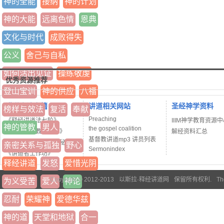
神的全能
接纳
神的计划
神的大能
远离色情
恩典
文化与时代
成败得失
公义
舍己与自私
如何活出见证
操练敬虔
优秀资源推荐
登山宝训
神的供应
八福
讲道方法书籍
讲道相关网站
圣经神学资料
榜样与效法
复活
奉献
Preaching
《释经讲道法七阶》
IIIM神学教育资源
神的管教
男人
the gospel coalition
《当代基督教讲道学》
解经资料汇总
基督教讲道mp3 讲员列表
《神学院没教的讲道秘诀》
亲密关系与孤独
野心
Sermonindex
《讲道者工作坊》
释经讲道
发怒
爱惜光阴
Copyright © 2012-2013
以斯拉·释经讲道网
保留所有权利.
Th
为义受苦
爱人
神论
忍耐
荣耀神
爱德华兹
神的道
天堂和地狱
合一