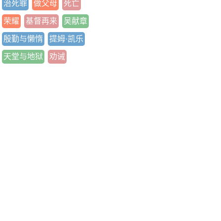
治死罪
做父母
死亡
荣耀
基督再来
吴献章
殷勤与懒惰
提姆·凯乐
天堂与地狱
劝诫