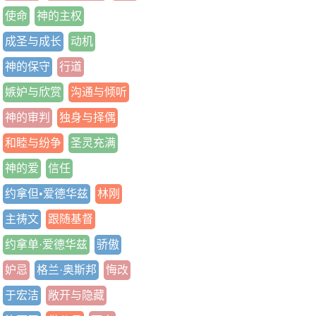
使命
神的主权
成圣与成长
动机
神的保守
行道
嫉妒与欣赏
沟通与倾听
神的审判
独身与择偶
和睦与纷争
圣灵充满
神的爱
信任
约拿但•爱德华兹
林刚
主祷文
跟随基督
约拿单·爱德华兹
骄傲
妒忌
格兰·奥斯邦
悔改
于宏洁
敞开与隐藏