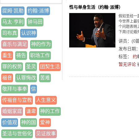
性与单身生活（约翰·派博）
提姆·凯勒
约翰·派博
假如圣经一
马太·亨利
钟马田
今世界上最
个问题表明
下周讨论婚
司布真
认识神
讲员：
(
0
喜乐与满足
神的作为
发布日期：2
重生
祷告
职场工作
标签：
约
暂无评论
罪的权势
圣灵
团契生活
福音
认罪悔改
苦难
敬拜与事奉
信
传福音与宣教
人生意义
婚姻家庭
谦卑
神的工作
价值观
神的国
爱神
圣洁与世俗化
见证故事