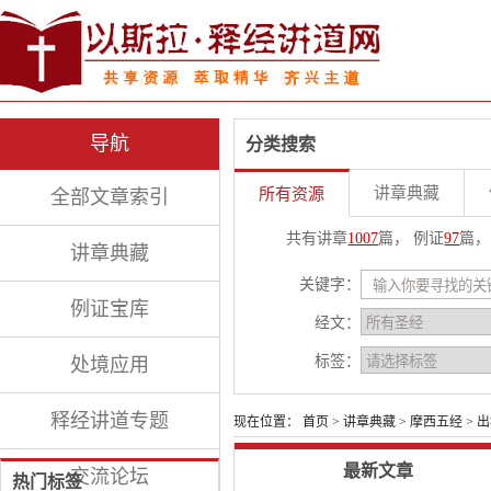
导航
分类搜索
讲章典藏
所有资源
全部文章索引
共有讲章
1007
篇， 例证
97
篇，
讲章典藏
关键字：
例证宝库
经文：
标签：
处境应用
释经讲道专题
现在位置：
首页
>
讲章典藏
>
摩西五经
>
出
最新文章
交流论坛
热门标签