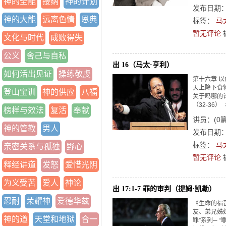
神的全能
接纳
神的计划
发布日期：2
神的大能
远离色情
恩典
标签：
马
暂无评论
文化与时代
成败得失
公义
舍己与自私
出 16（马太·亨利）
如何活出见证
操练敬虔
第十六章 
天上降下食物
登山宝训
神的供应
八福
关于吗哪的详
（32-36）
榜样与效法
复活
奉献
讲员：
(
0
神的管教
男人
发布日期：2
标签：
马
亲密关系与孤独
野心
暂无评论
释经讲道
发怒
爱惜光阴
为义受苦
爱人
神论
出 17:1-7 罪的审判（提姆·凯勒）
忍耐
荣耀神
爱德华兹
《生命的福
友、弟兄姊
神的道
天堂和地狱
合一
罪”系列─ 