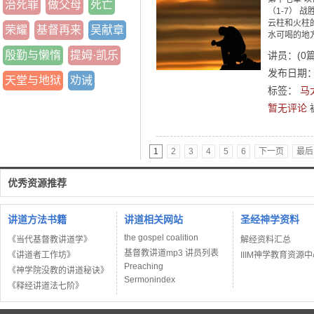
治死罪
做父母
死亡
（1-7） 
云柱和火柱
荣耀
基督再来
吴献章
水可喝的地方
殷勤与懒惰
提姆·凯乐
讲员：
(
0
发布日期：2
天堂与地狱
劝诫
标签：
马
暂无评论
1
2
3
4
5
6
下一页
最后
优秀资源推荐
讲道方法书籍
讲道相关网站
圣经神学资料
the gospel coalition
《当代基督教讲道学》
解经资料汇总
基督教讲道mp3 讲员列表
《讲道者工作坊》
IIIM神学教育资源
Preaching
《神学院没教的讲道秘诀》
Sermonindex
《释经讲道法七阶》