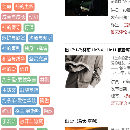
记载以色列人
使命
神的主权
讲员：
(
0
成圣与成长
动机
发布日期：2
标签：
提
神的保守
行道
暂无评论
嫉妒与欣赏
沟通与倾听
神的审判
独身与择偶
出 17:1-7;林前 10:2-4；10:11
和睦与纷争
圣灵充满
《生命的福
爱的朋友、
—— “被
神的爱
信任
17:1-7节
约拿但•爱德华兹
林刚
讲员：
(
0
发布日期：2
主祷文
跟随基督
标签：
提
约拿单·爱德华兹
骄傲
暂无评论
妒忌
格兰·奥斯邦
悔改
于宏洁
敞开与隐藏
出 17（马太·亨利）
第十七章 