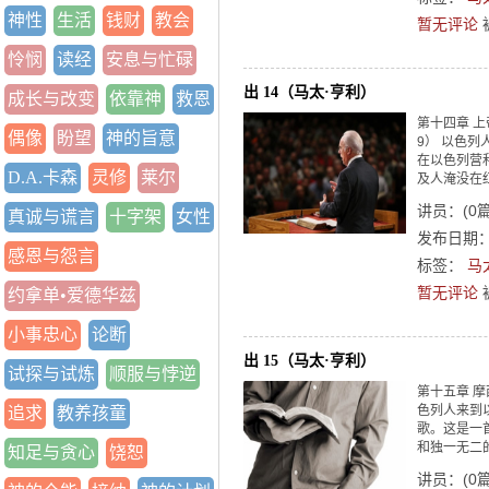
神性
生活
钱财
教会
暂无评论
怜悯
读经
安息与忙碌
出 14（马太·亨利）
成长与改变
依靠神
救恩
第十四章 
偶像
盼望
神的旨意
9） 以色列
在以色列营和
D.A.卡森
灵修
莱尔
及人淹没在红海
讲员：
(
0
真诚与谎言
十字架
女性
发布日期：2
感恩与怨言
标签：
马
暂无评论
约拿单•爱德华兹
小事忠心
论断
出 15（马太·亨利）
试探与试炼
顺服与悖逆
第十五章 摩
色列人来到以
追求
教养孩童
歌。这是一
和独一无二的
知足与贪心
饶恕
讲员：
(
0