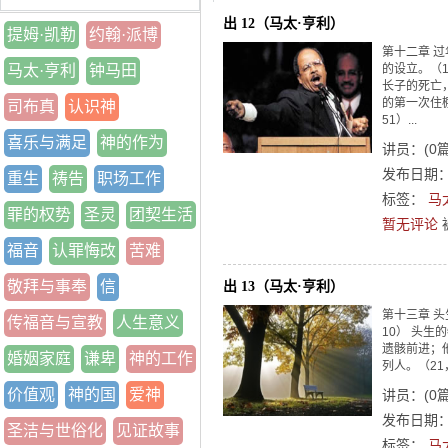
出 12（马太·亨利）
提姆·凯勒
约翰·派博
第十二章 
马太·亨利
钟马田
的设立。（1
长子的死亡，
的第一次住棚
司布真
认识神
51）...
喜乐与满足
神的作为
讲员：
(
0
发布日期：2
重生
祷告
职场工作
标签：
马
罪的权势
圣灵
团契生活
暂无评论
福音
认罪悔改
苦难
敬拜与事奉
信
出 13（马太·亨利）
第十三章 
传福音与宣教
人生意义
10） 头生
遗骸前进；他
婚姻家庭
谦卑
神的工作
列人。（21
价值观
神的国
爱神
讲员：
(
0
发布日期：2
圣洁与世俗化
见证故事
标签：
马