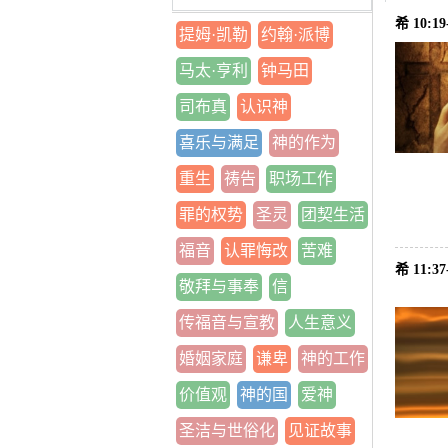
希 10:
提姆·凯勒
约翰·派博
马太·亨利
钟马田
司布真
认识神
喜乐与满足
神的作为
重生
祷告
职场工作
罪的权势
圣灵
团契生活
福音
认罪悔改
苦难
希 11
敬拜与事奉
信
传福音与宣教
人生意义
婚姻家庭
谦卑
神的工作
价值观
神的国
爱神
圣洁与世俗化
见证故事