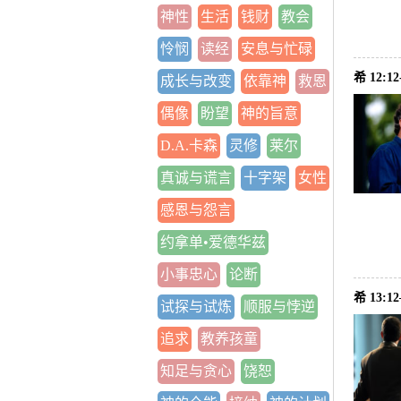
神性
生活
钱财
教会
怜悯
读经
安息与忙碌
希 12:
成长与改变
依靠神
救恩
偶像
盼望
神的旨意
D.A.卡森
灵修
莱尔
真诚与谎言
十字架
女性
感恩与怨言
约拿单•爱德华兹
小事忠心
论断
希 13
试探与试炼
顺服与悖逆
追求
教养孩童
知足与贪心
饶恕