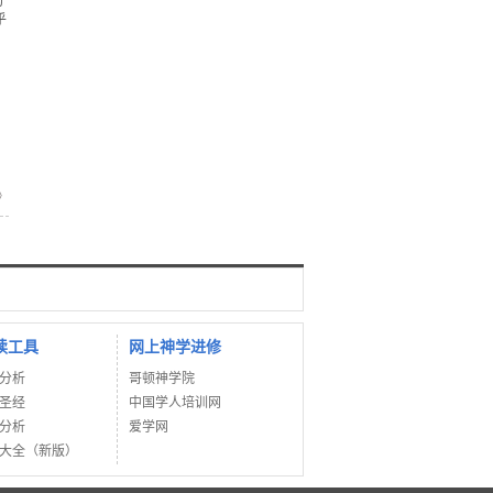
的
乎
》
读工具
网上神学进修
分析
哥顿神学院
圣经
中国学人培训网
分析
爱学网
大全（新版）