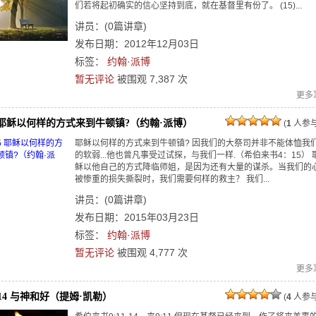
们若将起初确实的信心坚持到底，就在基督里有份了。 (15)...
讲员：
(
0
篇讲章)
发布日期：2012年12月03日
标签：
约翰·派博
暂无评论
被围观
7,387
次
更多
15 耶稣以何样的方式来到牛顿镇?（约翰·派博）
(
1
人参与
耶稣以何样的方式来到牛顿镇? 因我们的大祭司并非不能体恤我
的软弱...他也曾凡事受过试探，与我们一样.（希伯来书4：15） 
稣以他自己的方式降临师姐，是因为还有大量的谋杀。当我们的
被惨重的损失撕裂时，我们需要何样的救主？ 我们...
讲员：
(
0
篇讲章)
发布日期：2015年03月23日
标签：
约翰·派博
暂无评论
被围观
4,777
次
更多
1-14 与神和好（提姆·凯勒）
(
4
人参