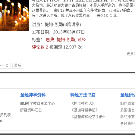
希伯来书9:11-14 来9:11 但现在基督已经来到，作了将来美事
大祭司、经过那更大更全备的帐幕、不是人手所造的，也不是属
这世界的。 来9:12 并且不用山羊和牛犊的血、乃用自己的血、
只一次进入圣所、成了永远赎罪的事。 来9:13 若山...
讲员：
提姆·凯勒
(
3
篇讲章)
发布日期：2013年03月07日
标签：
恩典
,
提姆·凯勒
,
读经
评论数 2
被围观
12,937
次
更多
下一页
最后
圣经神学资料
释经方法书籍
圣经研
IIIM神学教育资源中心
《抓准神的话》
旧约原文
解经资料汇总
《基道释经手册》
多国语言
讲员列表
《基督教释经学手册》
新约原文
on
查经资料