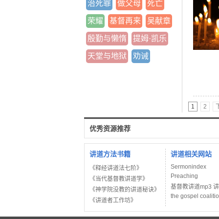
治死罪
做父母
死亡
荣耀
基督再来
吴献章
殷勤与懒惰
提姆·凯乐
天堂与地狱
劝诫
1
2
优秀资源推荐
讲道方法书籍
讲道相关网站
Sermonindex
《释经讲道法七阶》
Preaching
《当代基督教讲道学》
基督教讲道mp3 
《神学院没教的讲道秘诀》
the gospel coaliti
《讲道者工作坊》