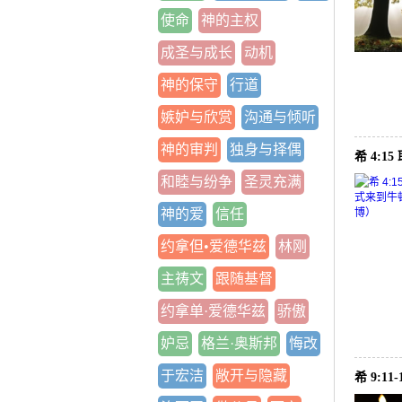
使命
神的主权
成圣与成长
动机
神的保守
行道
嫉妒与欣赏
沟通与倾听
神的审判
独身与择偶
希 4:
和睦与纷争
圣灵充满
神的爱
信任
约拿但•爱德华兹
林刚
主祷文
跟随基督
约拿单·爱德华兹
骄傲
妒忌
格兰·奥斯邦
悔改
于宏洁
敞开与隐藏
希 9:1