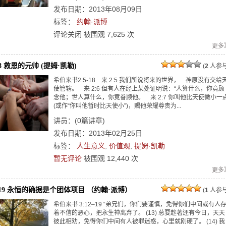
发布日期：2013年08月09日
标签：
约翰·派博
评论关闭
被围观
7,625
次
更多
-18 救恩的元帅 (提姆·凯勒)
(
2
人参与
希伯来书2:5-18 来 2:5 我们所说将来的世界， 神原没有交给
使管辖。 来 2:6 但有人在经上某处证明说：“人算什么，你竟顾
念他；世人算什么，你竟眷顾他。 来 2:7 你叫他比天使微小一
(或作“你叫他暂时比天使小”)，赐他荣耀尊贵为...
讲员：
(
0
篇讲章)
发布日期：2013年02月25日
标签：
人生意义
,
价值观
,
提姆·凯勒
暂无评论
被围观
12,440
次
更多
12-19 永恒的确据是个团体项目 （约翰·派博）
(
1
人参与
希伯来书 3:12–19 “弟兄们，你们要谨慎，免得你们中间或有人
着不信的恶心，把永生神离弃了。 (13) 总要趁著还有今日，天天
彼此相劝，免得你们中间有人被罪迷惑，心里就刚硬了。 (14) 我