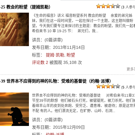
19-25 教会的盼望（提姆凯勒）
(
3
人参与
《生命的福音》讲义 福音盼望系列 教会的盼望 亲爱的弟兄姊
妹，我们在这一段时间里，一起在探讨一个主题，这主题叫做盼
望。今天我们要专注来探讨的主题是：教会的盼望。我们先一起
希伯来书 10 章 19-25 节： 弟兄们，我...
讲员：
(
0
篇讲章)
发布日期：2013年11月14日
标签：
提姆·凯勒
,
盼望
评论数 2
被围观
35,108
次
更多
:37-39 世界本不应得到的神的礼物：受难的基督徒（约翰·派博）
(
5
人参与
世界本不应得到的神的礼物：受难的基督徒 对希伯来书11章3
节至39节的默想 他们被石头打死，被锯锯死，被刀杀死。他们
着绵羊山羊的皮到处奔跑、受穷乏、遭患难、被虐待；原是这世
不配 有的人。他们漂流无定，在旷野、山岭、石洞...
讲员：
(
0
篇讲章)
发布日期：2015年12月09日
标签：
约翰·派博