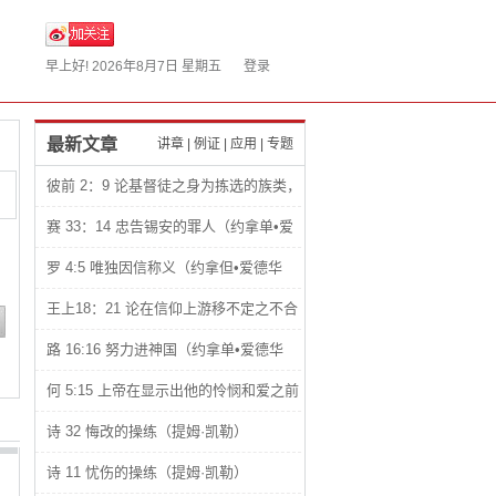
早上好!
2026年8月7日 星期五
登录
最新文章
讲章
|
例证
|
应用
|
专题
彼前 2：9 论基督徒之身为拣选的族类，
君尊的祭司，圣洁的国度和属神的子民
赛 33：14 忠告锡安的罪人（约拿单•爱
（约拿单•爱德华兹）
德华兹）
罗 4:5 唯独因信称义（约拿但•爱德华
兹）
王上18：21 论在信仰上游移不定之不合
理性（约拿单•爱德华兹）
路 16:16 努力进神国（约拿单•爱德华
兹）
何 5:15 上帝在显示出他的怜悯和爱之前
总是让人感觉到他们的悲惨处境（约拿单•
诗 32 悔改的操练（提姆·凯勒）
爱德华兹）
诗 11 忧伤的操练（提姆·凯勒）