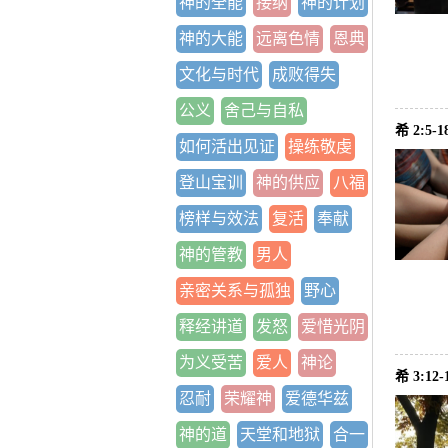
神的全能
接纳
神的计划
神的大能
远离色情
恩典
文化与时代
成败得失
公义
舍己与自私
希 2:5
如何活出见证
操练敬虔
登山宝训
神的供应
八福
榜样与效法
复活
奉献
神的管教
男人
亲密关系与孤独
野心
释经讲道
发怒
爱惜光阴
为义受苦
爱人
神论
希 3:
忍耐
荣耀神
爱德华兹
神的道
天堂和地狱
合一