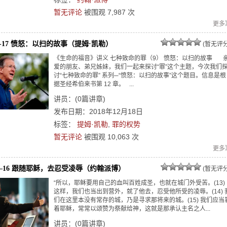
暂无评论
被围观
7,987
次
更多
12-17 愤怒：以扫的故事（提姆·凯勒）
(暂无评分
《生命的福音》讲义 七种致命的罪（9） 愤怒：以扫的故事 
爱的朋友、弟兄姊妹，我们一起来探讨“罪”这个主题，今次我们
讨“七种致命的罪” 系列─“愤怒：以扫的故事”这个题目。信息是根
据圣经希伯来书第 12 章。 ...
讲员：
(
0
篇讲章)
发布日期：2018年12月18日
标签：
提姆·凯勒
,
罪的权势
暂无评论
被围观
10,063
次
更多
:12–16 跟随耶稣，去忍受凌辱（约翰派博）
(暂无评分
“所以，耶稣要用自己的血叫百姓成圣，也就在城门外受苦。(13)
这样，我们也当出到营外，就了他去，忍受他所受的凌辱。(14) 
们在这里本没有常存的城，乃是寻求那将来的城。(15) 我们应当
着耶稣，常常以颂赞为祭献给神，这就是那承认主名之人...
讲员：
(
0
篇讲章)