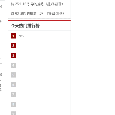
诗 25:1-15 引导的操练（提姆·凯勒）
)
诗 63 渴想的操练（3）（提姆·凯勒）
看
今天热门排行榜
N/A
》
)
7
披
界