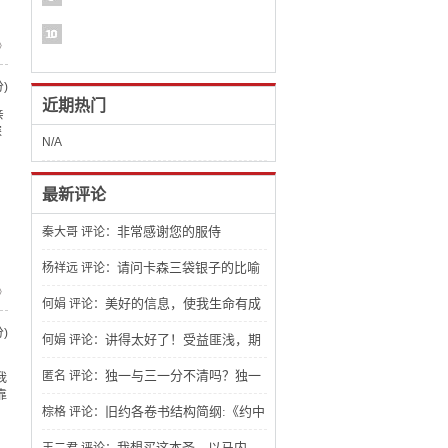
》
)
近期热门
亲
探
N/A
最新评论
非常感谢您的服侍
秦大哥
评论：
请问卡森三袋银子的比喻
杨祥远
评论：
》
文章怎么找不到？
美好的信息，使我生命有成
何娟
评论：
)
长，期待了解更多。
讲得太好了！受益匪浅，期
何娟
评论：
待看到更多有关建造生命的讲章，祝福
独一与三一分不清吗？独一
匿名
评论：
我
靠
你。
三一 不一样吧？应该是人都能分辨得出
旧约各卷书结构简纲:《约中
棕格
评论：
来。
之钥：旧约文学结构》，非常棒！
我想买这本圣。以马内