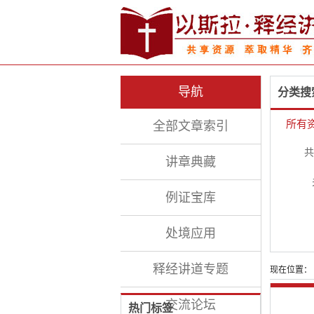
导航
分类搜
所有
全部文章索引
共
讲章典藏
例证宝库
处境应用
释经讲道专题
现在位置：
交流论坛
热门标签