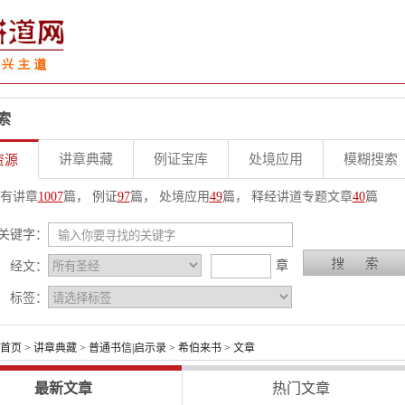
索
讲章典藏
例证宝库
处境应用
模糊搜索
资源
有讲章
1007
篇， 例证
97
篇， 处境应用
49
篇， 释经讲道专题文章
40
篇
关键字：
章
经文：
标签：
首页
>
讲章典藏
>
普通书信|启示录
>
希伯来书
> 文章
最新文章
热门文章