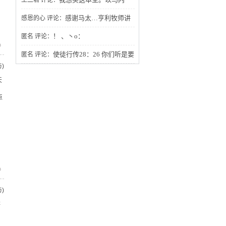
王二君
评论：
利！
感谢马太…亨利牧师讲
感恩的心
评论：
的圣经证道，谢谢您分享给我的灵粮吗
！ 、丶o：
匿名
评论：
》
哪，主与我们同在，哈利路亚！阿门。
使徒行传28：26 你们听是要
匿名
评论：
)
听见，却不明白。看是要看见，却不晓
天
得。
点
》
)
存