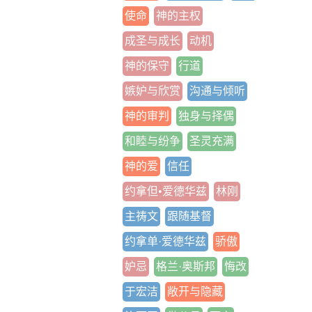
使命
神的主权
成圣与成长
动机
神的保守
行道
嫉妒与欣赏
沟通与倾听
神的审判
独身与择偶
和睦与纷争
圣灵充满
神的爱
信任
约拿但•爱德华兹
林刚
主祷文
跟随基督
约拿单·爱德华兹
骄傲
妒忌
格兰·奥斯邦
悔改
于宏洁
敞开与隐藏