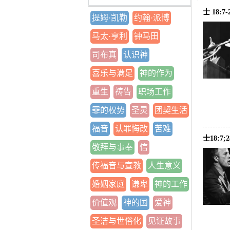
士 18:
提姆·凯勒
约翰·派博
马太·亨利
钟马田
司布真
认识神
喜乐与满足
神的作为
重生
祷告
职场工作
罪的权势
圣灵
团契生活
福音
认罪悔改
苦难
士18:
敬拜与事奉
信
传福音与宣教
人生意义
婚姻家庭
谦卑
神的工作
价值观
神的国
爱神
圣洁与世俗化
见证故事