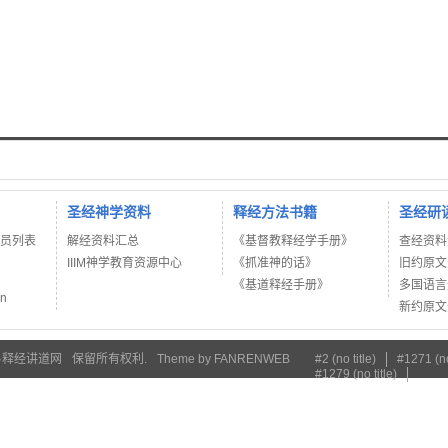
圣经神学资料
释经方法书籍
圣经研
讲员列表
解经资料汇总
《基督教释经学手册》
查经资料
IIIM神学教育资源中心
《抓准神的话》
旧约原文
《基道释经手册》
多国语言
on
新约原文
·释经讲道网
保留所有权利.
Theme by
FANRENWEB
#2 (no title)
#1271 (no
#1279 (no title)