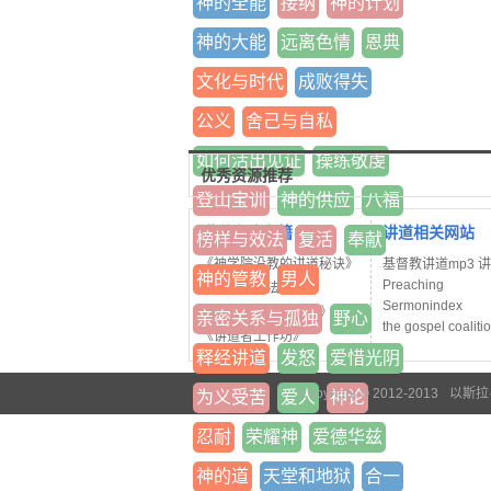
神的全能
接纳
神的计划
神的大能
远离色情
恩典
文化与时代
成败得失
公义
舍己与自私
如何活出见证
操练敬虔
优秀资源推荐
登山宝训
神的供应
八福
讲道方法书籍
讲道相关网站
榜样与效法
复活
奉献
《神学院没教的讲道秘诀》
基督教讲道mp3 
神的管教
男人
Preaching
《释经讲道法七阶》
Sermonindex
《当代基督教讲道学》
亲密关系与孤独
野心
the gospel coaliti
《讲道者工作坊》
释经讲道
发怒
爱惜光阴
Copyright © 2012-2013
以斯拉
为义受苦
爱人
神论
忍耐
荣耀神
爱德华兹
神的道
天堂和地狱
合一