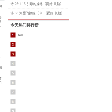
诗 25:1-15 引导的操练（提姆·凯勒）
)
诗 63 渴想的操练（3）（提姆·凯勒）
也
别
今天热门排行榜
.
N/A
》
)
西
们