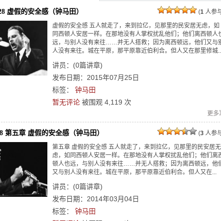
7-28 虚假的安全感（钟马田）
(
1
人参与
虚假的安全感 五人就走了，来到拉亿，见那里的民安居无虑，如
同西顿人安居一样。在那地没有人掌权扰乱他们；他们离西顿人
远，与别人没有来往……并无人搭救；因为离西顿远，他们又与
人没有来往。城在平原，那平原靠近伯利合。但人又在那里修城..
讲员：
(
0
篇讲章)
发布日期：2015年07月25日
标签：
钟马田
暂无评论
被围观
4,119
次
更多
7;28 第五章 虚假的安全感（钟马田）
(
3
人参与
第五章 虚假的安全感 五人就走了，来到拉亿，见那里的民安居无
虑，如同西顿人安居一样。在那地没有人掌权扰乱他们；他们离
顿人也远，与别人没有来往……并无人搭救；因为离西顿远，他
又与别人没有来往。城在平原，那平原靠近伯利合。但人又在...
讲员：
(
0
篇讲章)
发布日期：2014年03月04日
标签：
钟马田