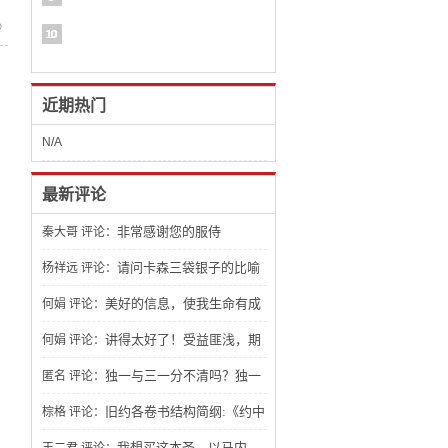
》
近期热门
N/A
最新评论
非常感谢您的服侍
秦大哥
评论：
请问卡森三袋银子的比喻
杨祥远
评论：
文章怎么找不到？
美好的信息，使我生命有成
何娟
评论：
长，期待了解更多。
讲得太好了！受益匪浅，期
何娟
评论：
待看到更多有关建造生命的讲章，祝福
独一与三一分不清吗？独一
匿名
评论：
你。
三一 不一样吧？应该是人都能分辨得出
旧约各卷书结构简纲:《约中
棕格
评论：
来。
之钥：旧约文学结构》，非常棒！
我想买这本圣。以马内