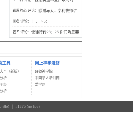
王二君
评论：
利！
感谢马太…亨利牧师讲
感恩的心
评论：
的圣经证道，谢谢您分享给我的灵粮吗
！ 、丶o：
匿名
评论：
哪，主与我们同在，哈利路亚！阿门。
使徒行传28：26 你们听是要
匿名
评论：
听见，却不明白。看是要看见，却不晓
得。
读工具
网上神学进修
大全（新版）
哥顿神学院
分析
中国学人培训网
圣经
爱学网
分析
 title)
#1275 (no title)