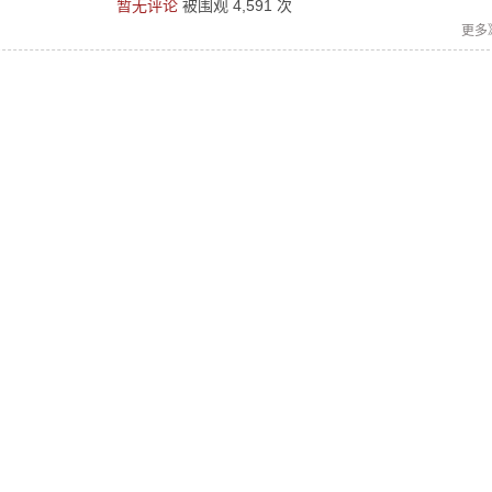
暂无评论
被围观
4,591
次
更多