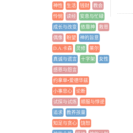
神性
生活
钱财
教会
怜悯
读经
安息与忙碌
成长与改变
依靠神
救恩
偶像
盼望
神的旨意
D.A.卡森
灵修
莱尔
真诚与谎言
十字架
女性
感恩与怨言
约拿单•爱德华兹
小事忠心
论断
试探与试炼
顺服与悖逆
追求
教养孩童
知足与贪心
饶恕