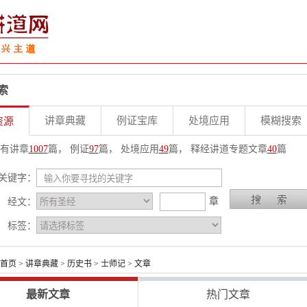
索
讲章典藏
例证宝库
处境应用
模糊搜索
资源
有讲章
1007
篇， 例证
97
篇， 处境应用
49
篇， 释经讲道专题文章
40
篇
关键字：
章
经文：
标签：
首页
>
讲章典藏
>
历史书
>
士师记
> 文章
最新文章
热门文章