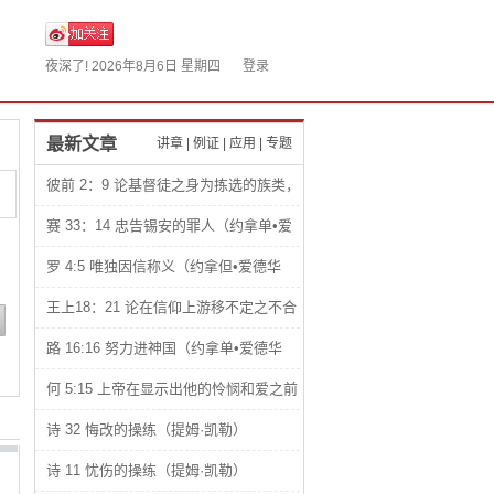
夜深了!
2026年8月6日 星期四
登录
最新文章
讲章
|
例证
|
应用
|
专题
彼前 2：9 论基督徒之身为拣选的族类，
君尊的祭司，圣洁的国度和属神的子民
赛 33：14 忠告锡安的罪人（约拿单•爱
（约拿单•爱德华兹）
德华兹）
罗 4:5 唯独因信称义（约拿但•爱德华
兹）
王上18：21 论在信仰上游移不定之不合
理性（约拿单•爱德华兹）
路 16:16 努力进神国（约拿单•爱德华
兹）
何 5:15 上帝在显示出他的怜悯和爱之前
总是让人感觉到他们的悲惨处境（约拿单•
诗 32 悔改的操练（提姆·凯勒）
爱德华兹）
诗 11 忧伤的操练（提姆·凯勒）