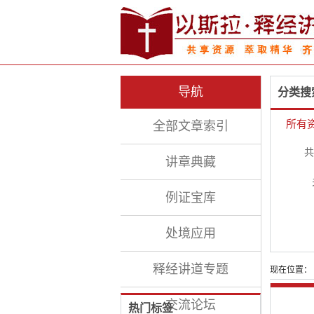
导航
分类搜
所有
全部文章索引
共
讲章典藏
例证宝库
处境应用
释经讲道专题
现在位置：
交流论坛
热门标签