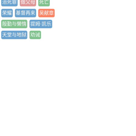
治死罪
做父母
死亡
荣耀
基督再来
吴献章
殷勤与懒惰
提姆·凯乐
天堂与地狱
劝诫