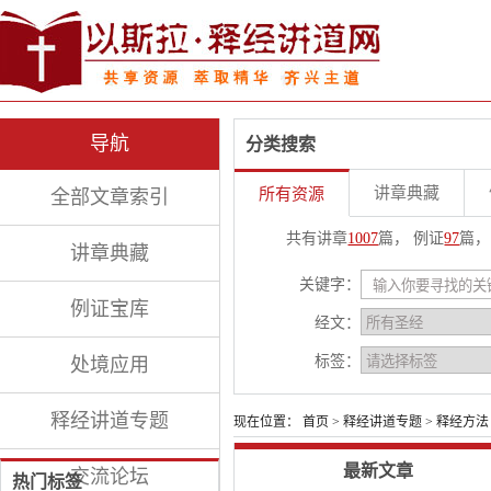
导航
分类搜索
讲章典藏
所有资源
全部文章索引
共有讲章
1007
篇， 例证
97
篇，
讲章典藏
关键字：
例证宝库
经文：
标签：
处境应用
释经讲道专题
现在位置：
首页
>
释经讲道专题
>
释经方法
最新文章
交流论坛
热门标签