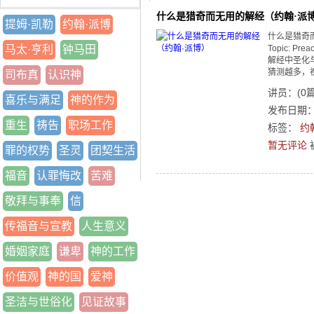
什么是猎奇而无用的解经（约翰·派
提姆·凯勒
约翰·派博
什么是猎奇而无用的
马太·亨利
钟马田
Topic: P
解经中圣化
猜测越多，祝
司布真
认识神
讲员：
(
0
喜乐与满足
神的作为
发布日期：2
重生
祷告
职场工作
标签：
约
暂无评论
罪的权势
圣灵
团契生活
福音
认罪悔改
苦难
敬拜与事奉
信
传福音与宣教
人生意义
婚姻家庭
谦卑
神的工作
价值观
神的国
爱神
圣洁与世俗化
见证故事