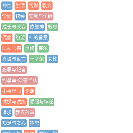
神性
生活
钱财
教会
怜悯
读经
安息与忙碌
成长与改变
依靠神
救恩
偶像
盼望
神的旨意
D.A.卡森
灵修
莱尔
真诚与谎言
十字架
女性
感恩与怨言
约拿单•爱德华兹
小事忠心
论断
试探与试炼
顺服与悖逆
追求
教养孩童
知足与贪心
饶恕