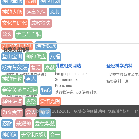
神的全能
接纳
神的计划
神的大能
远离色情
恩典
文化与时代
成败得失
公义
舍己与自私
如何活出见证
操练敬虔
优秀资源推荐
登山宝训
神的供应
八福
讲道方法书籍
讲道相关网站
圣经神学资料
榜样与效法
复活
奉献
the gospel coalition
《神学院没教的讲道秘诀》
IIIM神学教育资源
神的管教
男人
Sermonindex
《释经讲道法七阶》
解经资料汇总
Preaching
《讲道者工作坊》
亲密关系与孤独
野心
基督教讲道mp3 讲员列表
《当代基督教讲道学》
释经讲道
发怒
爱惜光阴
Copyright © 2012-2013
以斯拉·释经讲道网
保留所有权利.
Th
为义受苦
爱人
神论
忍耐
荣耀神
爱德华兹
神的道
天堂和地狱
合一