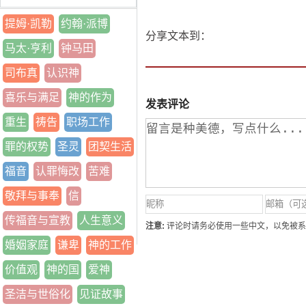
提姆·凯勒
约翰·派博
分享文本到：
马太·亨利
钟马田
司布真
认识神
喜乐与满足
神的作为
发表评论
重生
祷告
职场工作
罪的权势
圣灵
团契生活
福音
认罪悔改
苦难
敬拜与事奉
信
传福音与宣教
人生意义
注意:
评论时请务必使用一些中文，以免被系
婚姻家庭
谦卑
神的工作
价值观
神的国
爱神
圣洁与世俗化
见证故事