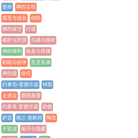
使命
神的主权
成圣与成长
动机
神的保守
行道
嫉妒与欣赏
沟通与倾听
神的审判
独身与择偶
和睦与纷争
圣灵充满
神的爱
信任
约拿但•爱德华兹
林刚
主祷文
跟随基督
约拿单·爱德华兹
骄傲
妒忌
格兰·奥斯邦
悔改
于宏洁
敞开与隐藏