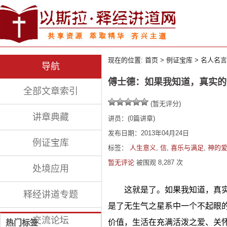
现在的位置:
首页
>
例证宝库
>
名人名言
导航
傅士德：如果我知道，真实的
全部文章索引
(暂无评分)
讲章典藏
讲员：
(
0
篇讲章)
发布日期：2013年04月24日
例证宝库
标签：
人生意义
,
信
,
喜乐与满足
,
神的
暂无评论
被围观
8,287
次
处境应用
这就是了。如果我知道，真
释经讲道专题
是了无生气之星系中一个不起眼
交流论坛
价值，生活在充满活泼之爱、关怀和友
热门标签