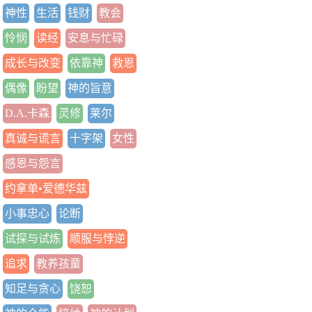
神性
生活
钱财
教会
怜悯
读经
安息与忙碌
成长与改变
依靠神
救恩
偶像
盼望
神的旨意
D.A.卡森
灵修
莱尔
真诚与谎言
十字架
女性
感恩与怨言
约拿单•爱德华兹
小事忠心
论断
试探与试炼
顺服与悖逆
追求
教养孩童
知足与贪心
饶恕