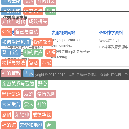
神的全能
接纳
神的计划
神的大能
远离色情
恩典
优秀资源推荐
文化与时代
成败得失
公义
舍己与自私
讲道方法书籍
讲道相关网站
圣经神学资料
the gospel coalition
《释经讲道法七阶》
解经资料汇总
如何活出见证
操练敬虔
Sermonindex
《神学院没教的讲道秘诀》
IIIM神学教育资源
基督教讲道mp3 讲员列表
登山宝训
神的供应
八福
《当代基督教讲道学》
Preaching
《讲道者工作坊》
榜样与效法
复活
奉献
神的管教
男人
Copyright © 2012-2013
以斯拉·释经讲道网
保留所有权利.
Th
亲密关系与孤独
野心
释经讲道
发怒
爱惜光阴
为义受苦
爱人
神论
忍耐
荣耀神
爱德华兹
神的道
天堂和地狱
合一