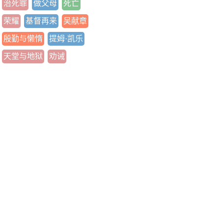
治死罪
做父母
死亡
荣耀
基督再来
吴献章
殷勤与懒惰
提姆·凯乐
天堂与地狱
劝诫