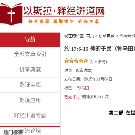
现在的位置:
首页
>
讲章典藏
>
四福音书
导航
约 17:6-15 神的子民（钟马田
全部文章索引
(
1
人参与)
讲章典藏
讲员：
(
0
篇讲章)
发布日期：2015年11月04日
例证宝库
标签：
钟马田
暂无评论
被围观
6,377
次
处境应用
第二部
在
释经讲道专题
交流论坛
热门标签