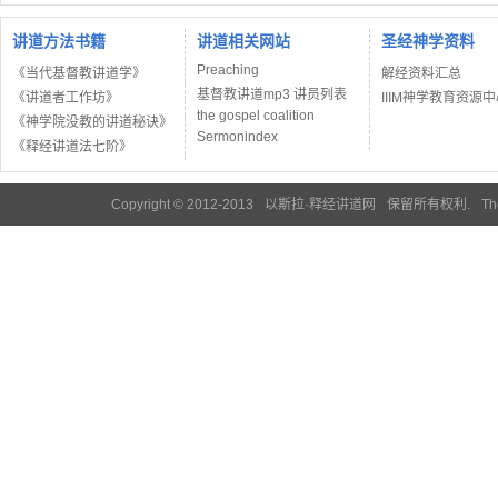
讲道方法书籍
讲道相关网站
圣经神学资料
Preaching
《当代基督教讲道学》
解经资料汇总
基督教讲道mp3 讲员列表
《讲道者工作坊》
IIIM神学教育资源
the gospel coalition
《神学院没教的讲道秘诀》
Sermonindex
《释经讲道法七阶》
Copyright © 2012-2013
以斯拉·释经讲道网
保留所有权利.
Th