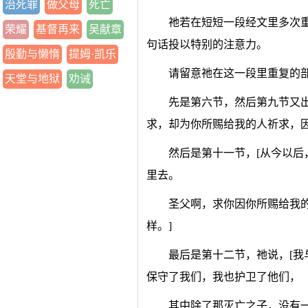
治死罪
做父母
死亡
祂若在短短一段经文里多次
荣耀
基督再来
吴献章
句话投以特别的注意力。
殷勤与懒惰
提姆·凯乐
请留意祂在这一段里重复的
天堂与地狱
劝诫
先是第六节，然后第九节又
求，却为你所赐给我的人祈求，因
然后是第十一节，[从今以
里去。
圣父啊，求你因你所赐给我
样。]
最后是第十二节，祂说，[
保守了我们，我也护卫了他们，
其中除了那灭亡之子，没有