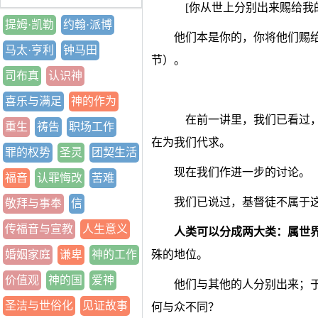
[
你从世上分别出来赐给我
提姆·凯勒
约翰·派博
他们本是你的，你将他们赐
马太·亨利
钟马田
节）。
司布真
认识神
喜乐与满足
神的作为
在前一讲里，我们已看过
重生
祷告
职场工作
在为我们代求
。
罪的权势
圣灵
团契生活
现在我们作进一步的讨论。
福音
认罪悔改
苦难
我们已说过，基督徒不属于
敬拜与事奉
信
传福音与宣教
人生意义
人类可以分成两大类：属世
婚姻家庭
谦卑
神的工作
殊的地位。
价值观
神的国
爱神
他们与其他的人分别出来；
圣洁与世俗化
见证故事
何与众不同？