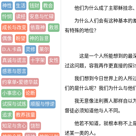
神性
生活
钱财
教会
他们为什么成了主耶稣挂念
怜悯
读经
安息与忙碌
为什么人们会有这种基本的
成长与改变
依靠神
救恩
有特殊的地位？
偶像
盼望
神的旨意
D.A.卡森
灵修
莱尔
这是一个人所能想到的最深
真诚与谎言
十字架
女性
过这问题，容我再作更直接的探
感恩与怨言
我们想到今日世界上的人所
约拿单•爱德华兹
们的是什么呢？我们为什么与他
小事忠心
论断
我无意像法利赛人那样自以
试探与试炼
顺服与悖逆
督徒必须知道他与人不同。
追求
教养孩童
他若不知道，就根本称不上是
知足与贪心
饶恕
述某一类的人。