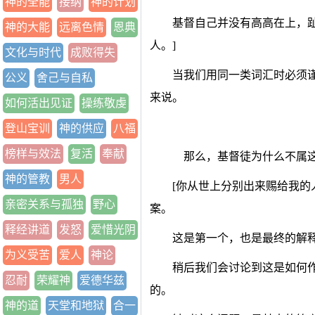
神的全能
接纳
神的计划
基督自己并没有高高在上，
神的大能
远离色情
恩典
人。]
文化与时代
成败得失
当我们用同一类词汇时必须
公义
舍己与自私
来说。
如何活出见证
操练敬虔
登山宝训
神的供应
八福
榜样与效法
复活
奉献
那么，基督徒为什么不属这
神的管教
男人
[你从世上分别出来赐给我的
亲密关系与孤独
野心
案。
释经讲道
发怒
爱惜光阴
这是第一个，也是最终的解
为义受苦
爱人
神论
稍后我们会讨论到这是如何
忍耐
荣耀神
爱德华兹
的。
神的道
天堂和地狱
合一