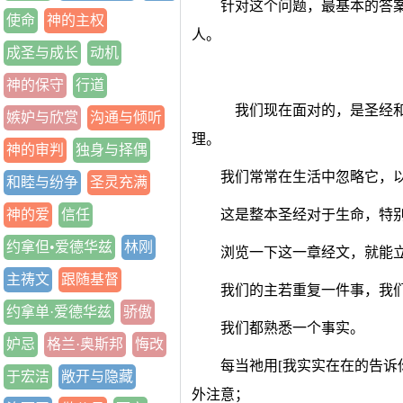
针对这个问题，最基本的答
使命
神的主权
人。
成圣与成长
动机
神的保守
行道
我们现在面对的，是圣经和
嫉妒与欣赏
沟通与倾听
理。
神的审判
独身与择偶
我们常常在生活中忽略它，
和睦与纷争
圣灵充满
神的爱
信任
这是整本圣经对于生命，特
约拿但•爱德华兹
林刚
浏览一下这一章经文，就能
主祷文
跟随基督
我们的主若重复一件事，我
约拿单·爱德华兹
骄傲
我们都熟悉一个事实。
妒忌
格兰·奥斯邦
悔改
每当祂用[我实实在在的告诉
于宏洁
敞开与隐藏
外注意；