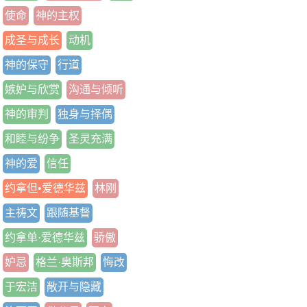
使命
神的主权
成圣与成长
动机
神的保守
行道
嫉妒与欣赏
沟通与倾听
神的审判
独身与择偶
和睦与纷争
圣灵充满
神的爱
信任
约拿但•爱德华兹
林刚
主祷文
跟随基督
约拿单·爱德华兹
骄傲
妒忌
格兰·奥斯邦
悔改
于宏洁
敞开与隐藏