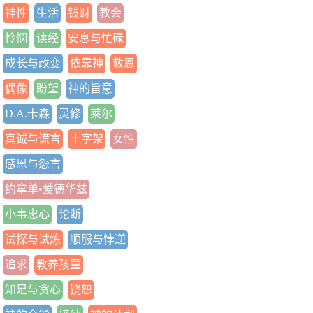
神性
生活
钱财
教会
怜悯
读经
安息与忙碌
成长与改变
依靠神
救恩
偶像
盼望
神的旨意
D.A.卡森
灵修
莱尔
真诚与谎言
十字架
女性
感恩与怨言
约拿单•爱德华兹
小事忠心
论断
试探与试炼
顺服与悖逆
追求
教养孩童
知足与贪心
饶恕