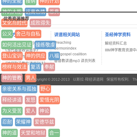
神的全能
接纳
神的计划
神的大能
远离色情
恩典
优秀资源推荐
文化与时代
成败得失
公义
舍己与自私
讲道方法书籍
讲道相关网站
圣经神学资料
Preaching
《释经讲道法七阶》
解经资料汇总
如何活出见证
操练敬虔
Sermonindex
《当代基督教讲道学》
IIIM神学教育资源
the gospel coalition
登山宝训
神的供应
八福
《讲道者工作坊》
基督教讲道mp3 讲员列表
《神学院没教的讲道秘诀》
榜样与效法
复活
奉献
神的管教
男人
Copyright © 2012-2013
以斯拉·释经讲道网
保留所有权利.
Th
亲密关系与孤独
野心
释经讲道
发怒
爱惜光阴
为义受苦
爱人
神论
忍耐
荣耀神
爱德华兹
神的道
天堂和地狱
合一