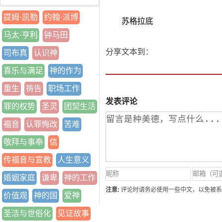
提姆·凯勒
约翰·派博
苏格拉底
马太·亨利
钟马田
分享文本到：
司布真
认识神
喜乐与满足
神的作为
重生
祷告
职场工作
发表评论
罪的权势
圣灵
团契生活
福音
认罪悔改
苦难
敬拜与事奉
信
传福音与宣教
人生意义
婚姻家庭
谦卑
神的工作
注意:
评论时请务必使用一些中文，以免被系
价值观
神的国
爱神
圣洁与世俗化
见证故事