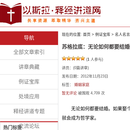
现在的位置:
首页
>
例证宝库
>
名人名言
导航
苏格拉底：无论如何都要结婚
全部文章索引
(
1
人参与)
讲章典藏
讲员：
(
0
篇讲章)
发布日期：2012年11月23日
例证宝库
标签：
婚姻家庭
暂无评论
被围观
4,709
次
处境应用
无论如何都要结婚。如果娶
释经讲道专题
就会成为哲学家。
交流论坛
热门标签