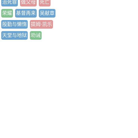
治死罪
做父母
死亡
荣耀
基督再来
吴献章
殷勤与懒惰
提姆·凯乐
天堂与地狱
劝诫