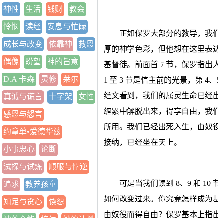
神性
生活
钱财
教会
怜悯
读经
安息与忙碌
正如保罗大部分的教导，我们正在
成长与改变
依靠神
救恩
厚的神学色彩，但他想在这里表
偶像
盼望
神的旨意
基督徒。前面首 7 节，保罗指
D.A.卡森
灵修
莱尔
1 至 3 节是信主前的光景，第 4
经文看到，我们的属灵生命已经
真诚与谎言
十字架
女性
缠累中解脱出来，得享自由，我
感恩与怨言
所用。我们已经出死入生，由奴
约拿单•爱德华兹
接纳，已经坐在天上。
小事忠心
论断
试探与试炼
顺服与悖逆
可是当我们读到 8、9 和 
追求
教养孩童
如何改变过来。你究竟怎样成为
知足与贪心
饶恕
由奴役而得自由？保罗基本上指