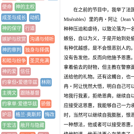
使命
神的主权
在之前的节目中，我举了法国
成圣与成长
动机
Misérables）里的冉‧阿让（Je
神的保守
行道
种种压迫和虐待，以致沦落为一
嫉俗，自以为义，于是开始到处
嫉妒与欣赏
沟通与倾听
有种优越感，是不会恨恶别人的
神的审判
独身与择偶
没有告发他，反而向他施予恩惠
和睦与纷争
圣灵充满
拿着偷去的财物，但主教在警察
神的爱
信任
送给他的礼物。还有这蠋台，也
约拿但•爱德华兹
林刚
冉‧阿让恍然大悟，明白自己可
主祷文
跟随基督
地我行我素，拒绝恩典，继续自
约拿单·爱德华兹
骄傲
应接受这恩惠，我能够自己一力
妒忌
格兰·奥斯邦
悔改
时，当然可以继续自我膨胀，恨
一种想法，他或者可以接受恩惠
于宏洁
敞开与隐藏