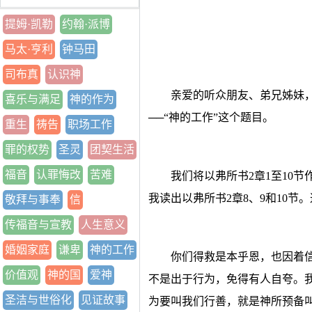
提姆·凯勒
约翰·派博
马太·亨利
钟马田
司布真
认识神
亲爱的听众朋友、弟兄姊妹，
喜乐与满足
神的作为
──“神的工作”这个题目。
重生
祷告
职场工作
罪的权势
圣灵
团契生活
福音
认罪悔改
苦难
我们将以弗所书2章1至10
我读出以弗所书2章8、9和10节
敬拜与事奉
信
传福音与宣教
人生意义
婚姻家庭
谦卑
神的工作
你们得救是本乎恩，也因着
价值观
神的国
爱神
不是出于行为，免得有人自夸。
圣洁与世俗化
见证故事
为要叫我们行善，就是神所预备