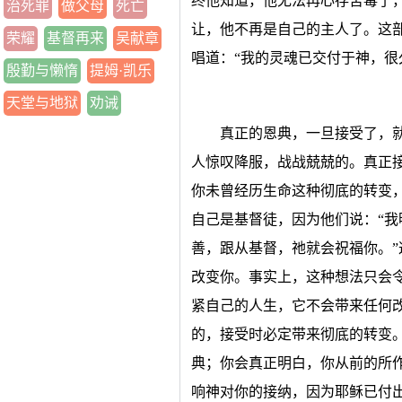
终他知道，他无法再心存苦毒了
治死罪
做父母
死亡
让，他不再是自己的主人了。这
荣耀
基督再来
吴献章
唱道：“我的灵魂已交付于神，很
殷勤与懒惰
提姆·凯乐
天堂与地狱
劝诫
真正的恩典，一旦接受了，
人惊叹降服，战战兢兢的。真正
你未曾经历生命这种彻底的转变
自己是基督徒，因为他们说：“
善，跟从基督，祂就会祝福你。
改变你。事实上，这种想法只会
紧自己的人生，它不会带来任何
的，接受时必定带来彻底的转变
典；你会真正明白，你从前的所
响神对你的接纳，因为耶稣已付