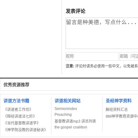
发表评论
注意:
评论时请务必使用一些中文，以免被系
优秀资源推荐
讲道方法书籍
讲道相关网站
圣经神学资料
Sermonindex
《讲道者工作坊》
解经资料汇总
Preaching
《释经讲道法七阶》
IIIM神学教育资源
基督教讲道mp3 讲员列表
《当代基督教讲道学》
the gospel coalition
《神学院没教的讲道秘诀》