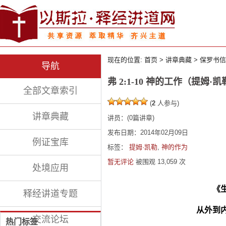
现在的位置:
首页
>
讲章典藏
>
保罗书信
导航
弗 2:1-10 神的工作（提姆·
全部文章索引
(
2
人参与)
讲章典藏
讲员：
(
0
篇讲章)
发布日期：2014年02月09日
例证宝库
标签：
提姆·凯勒
,
神的作为
暂无评论
被围观
13,059
次
处境应用
《
释经讲道专题
从外到
交流论坛
热门标签