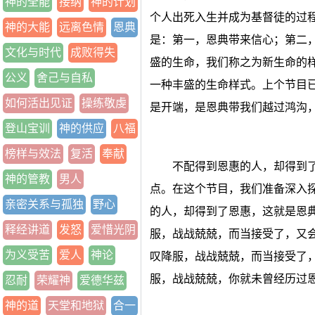
神的全能
接纳
神的计划
个人出死入生并成为基督徒的过
神的大能
远离色情
恩典
是：第一，恩典带来信心；第二
文化与时代
成败得失
盛的生命，我们称之为新生命的
公义
舍己与自私
一种丰盛的生命样式。上个节目
如何活出见证
操练敬虔
是开端，是恩典带我们越过鸿沟
登山宝训
神的供应
八福
榜样与效法
复活
奉献
不配得到恩惠的人，却得到
神的管教
男人
点。在这个节目，我们准备深入
亲密关系与孤独
野心
的人，却得到了恩惠，这就是恩
释经讲道
发怒
爱惜光阴
服，战战兢兢，而当接受了，又
为义受苦
爱人
神论
叹降服，战战兢兢，而当接受了
服，战战兢兢，你就未曾经历过
忍耐
荣耀神
爱德华兹
神的道
天堂和地狱
合一