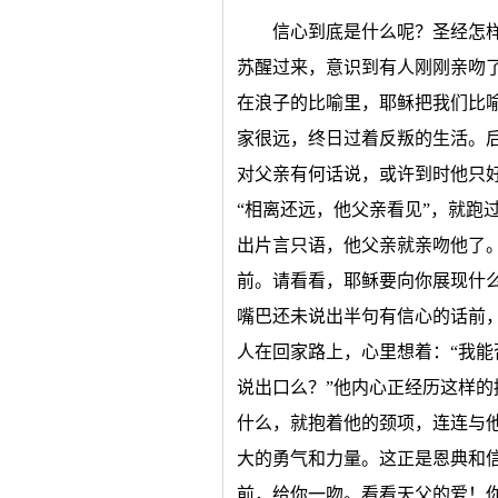
信心到底是什么呢？圣经怎
苏醒过来，意识到有人刚刚亲吻
在浪子的比喻里，耶稣把我们比
家很远，终日过着反叛的生活。
对父亲有何话说，或许到时他只
“相离还远，他父亲看见”，就跑
出片言只语，他父亲就亲吻他了
前。请看看，耶稣要向你展现什
嘴巴还未说出半句有信心的话前
人在回家路上，心里想着：“我
说出口么？”他内心正经历这样
什么，就抱着他的颈项，连连与
大的勇气和力量。这正是恩典和
前，给你一吻。看看天父的爱！