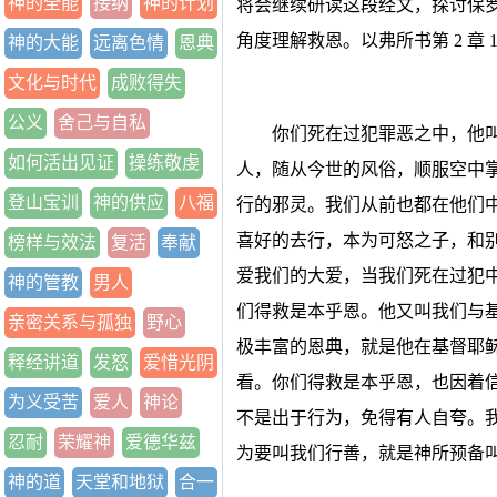
神的全能
接纳
神的计划
将会继续研读这段经文，探讨保
角度理解救恩。以弗所书第 2 章 1 
神的大能
远离色情
恩典
文化与时代
成败得失
公义
舍己与自私
你们死在过犯罪恶之中，他
如何活出见证
操练敬虔
人，随从今世的风俗，顺服空中
登山宝训
神的供应
八福
行的邪灵。我们从前也都在他们
喜好的去行，本为可怒之子，和
榜样与效法
复活
奉献
爱我们的大爱，当我们死在过犯
神的管教
男人
们得救是本乎恩。他又叫我们与
亲密关系与孤独
野心
极丰富的恩典，就是他在基督耶
释经讲道
发怒
爱惜光阴
看。你们得救是本乎恩，也因着
为义受苦
爱人
神论
不是出于行为，免得有人自夸。
忍耐
荣耀神
爱德华兹
为要叫我们行善，就是神所预备
神的道
天堂和地狱
合一