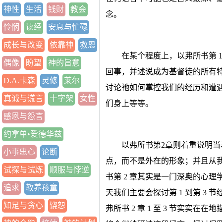
神性
生活
钱财
教会
念。
怜悯
读经
安息与忙碌
成长与改变
依靠神
救恩
在某个程度上，以弗所书第 
偶像
盼望
神的旨意
回事，并述说成为基督徒的所有
D.A.卡森
灵修
莱尔
讨论祂如何掌控我们的经历和遭
真诚与谎言
十字架
女性
们身上等等。
感恩与怨言
约拿单•爱德华兹
以弗所书第2章则着重说明
小事忠心
论断
点，而不是外在的形象；并且从
试探与试炼
顺服与悖逆
书第 2 章其实是一门深奥的心
追求
教养孩童
天我们主要会探讨第 1 到第 3
知足与贪心
饶恕
弗所书 2 章 1 至 3 节实实