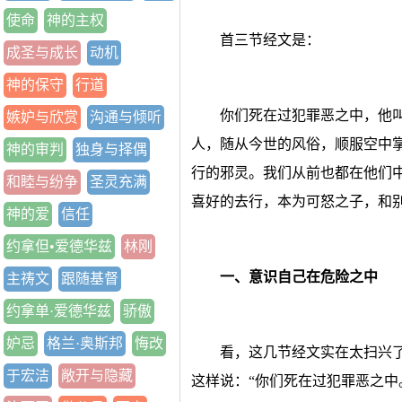
使命
神的主权
首三节经文是：
成圣与成长
动机
神的保守
行道
你们死在过犯罪恶之中，他
嫉妒与欣赏
沟通与倾听
人，随从今世的风俗，顺服空中
神的审判
独身与择偶
行的邪灵。我们从前也都在他们
和睦与纷争
圣灵充满
喜好的去行，本为可怒之子，和
神的爱
信任
约拿但•爱德华兹
林刚
一、意识自己在危险之中
主祷文
跟随基督
约拿单·爱德华兹
骄傲
妒忌
格兰·奥斯邦
悔改
看，这几节经文实在太扫兴
于宏洁
敞开与隐藏
这样说：“你们死在过犯罪恶之中