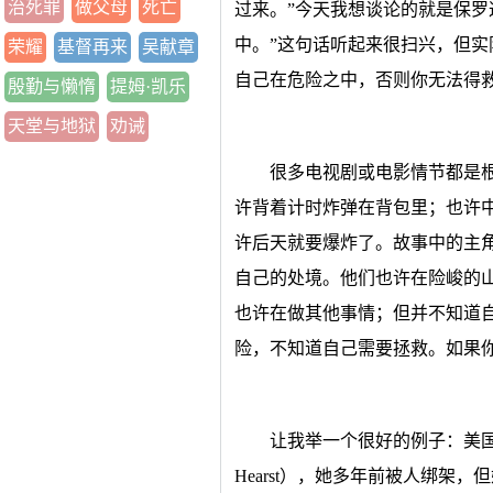
治死罪
做父母
死亡
过来。”今天我想谈论的就是保罗
中。”这句话听起来很扫兴，但
荣耀
基督再来
吴献章
自己在危险之中，否则你无法得
殷勤与懒惰
提姆·凯乐
天堂与地狱
劝诫
很多电视剧或电影情节都是
许背着计时炸弹在背包里；也许
许后天就要爆炸了。故事中的主
自己的处境。他们也许在险峻的
也许在做其他事情；但并不知道
险，不知道自己需要拯救。如果
让我举一个很好的例子：美国有
Hearst），她多年前被人绑架