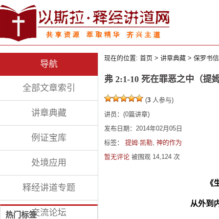
现在的位置:
首页
>
讲章典藏
>
保罗书信
导航
弗 2:1-10 死在罪恶之中（提
全部文章索引
(
3
人参与)
讲章典藏
讲员：
(
0
篇讲章)
发布日期：2014年02月05日
例证宝库
标签：
提姆·凯勒
,
神的作为
暂无评论
被围观
14,124
次
处境应用
《
释经讲道专题
从外到
交流论坛
热门标签