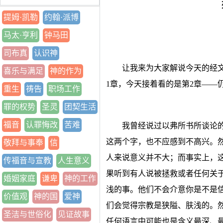
提姆·凯勒
约翰·派博
马太·亨利
钟马田
司布真
认识神
让我来为大家解说今天的经
喜乐与满足
神的作为
1章，今天接着看的是第2章——
重生
祷告
职场工作
罪的权势
圣灵
团契生活
福音
认罪悔改
苦难
我曾经说过以弗所书所谈论的
这两个字，也不应感到不高兴。然
敬拜与事奉
信
人来说意义并不大；而事实上，
传福音与宣教
人生意义
果听到有人说被拯救或者任何关
婚姻家庭
谦卑
神的工作
浅的事。他们不会介意你是不是
价值观
神的国
爱神
们会觉得宗教是狭隘、肤浅的。然
圣洁与世俗化
见证故事
任何语言中可能也是含义最深、