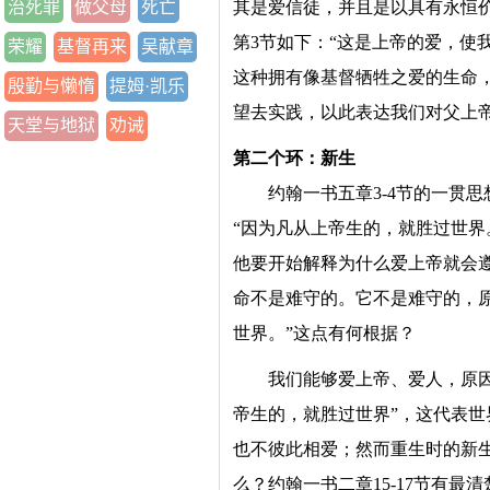
治死罪
做父母
死亡
其是爱信徒，并且是以具有永恒
第3节如下：“这是上帝的爱，使
荣耀
基督再来
吴献章
这种拥有像基督牺牲之爱的生命
殷勤与懒惰
提姆·凯乐
望去实践，以此表达我们对父上帝
天堂与地狱
劝诫
第二个环：新生
约翰一书五章3-4节的一贯
“因为凡从上帝生的，就胜过世界
他要开始解释为什么爱上帝就会
命不是难守的。它不是难守的，原
世界。”这点有何根据？
我们能够爱上帝、爱人，原
帝生的，就胜过世界”，这代表
也不彼此相爱；然而重生时的新
么？约翰一书二章15-17节有最