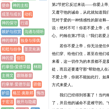
第2节把它反过来说——你爱上帝
使命
神的主权
又遵守他的诫命，从此就知道我
成圣与成长
动机
范对于爱的一种情感性的新诠释
神的保守
行道
说：绝对不可！你若不爱上帝，
嫉妒与欣赏
沟通与倾听
心。约翰在第2节说：“我们若爱
神的审判
独身与择偶
若你不爱上帝，你无法使任
和睦与纷争
圣灵充满
他们穿、给他们住，甚至在他们
神的爱
信任
来看，这一切作为的本质都不是
约拿但•爱德华兹
林刚
处，而且还要遵守那“帮助他人在
主祷文
跟随基督
不爱上帝，你就不能如此行。如
约拿单·爱德华兹
骄傲
方式来爱人。
妒忌
格兰·奥斯邦
悔改
我们已经得到答案了！当约
于宏洁
敞开与隐藏
了，并且他的诫命不是难守的。”