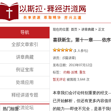
现在的位置:
首页
>
讲章典藏
> 正文
导航
喜获新生，第十一章——依序
全部文章索引
(
1
人参与)
讲章典藏
讲员：
(
0
篇讲章)
发布日期：2013年07月12日
例证宝库
标签：
约翰·派博
,
重生
暂无评论
被围观
3,644
次
处境应用
本章我们会讨论特别重要的经文—
释经讲道专题
已开始解析，但还有更多内容值
交流论坛
的能力──即使不完全，是基于
热门标签