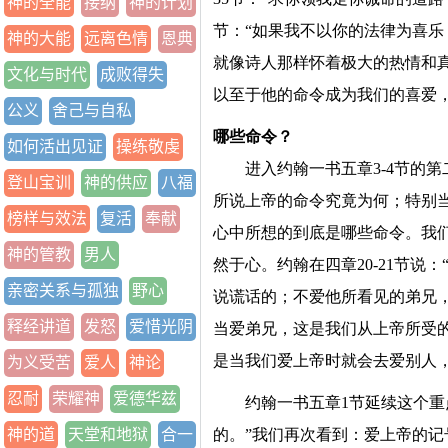
神的全能
接纳
神的计划
节：“如果我不以你的法律为喜乐
神的大能
远离色情
恩典
就像诗人那样怀着极大的热情和
文化与时代
成败得失
以至于他的命令成为我们的喜爱
公义
舍己与自私
哪些命令？
如何活出见证
操练敬虔
进入约翰一书五章3-4节的
登山宝训
神的供应
八福
所说上帝的命令究竟为何；特别
榜样与效法
复活
奉献
心中所想的到底是哪些命令。我们
神的管教
男人
然于心。约翰在四章20-21节说
亲密关系与孤独
野心
说谎话的；不爱他所看见的弟兄
释经讲道
发怒
爱惜光阴
当爱弟兄，这是我们从上帝所受
是当我们爱上帝时就会去爱别人
为义受苦
爱人
神论
忍耐
荣耀神
爱德华兹
约翰一书五章1节延续这个重
神的道
天堂和地狱
合一
的。”我们再次看到：爱上帝的