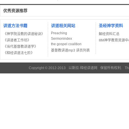
优秀资源推荐
讲道方法书籍
讲道相关网站
圣经神学资料
Preaching
《神学院没教的讲道秘诀》
解经资料汇总
Sermonindex
《讲道者工作坊》
IIIM神学教育资源
the gospel coalition
《当代基督教讲道学》
基督教讲道mp3 讲员列表
《释经讲道法七阶》
Copyright © 2012-2013
以斯拉·释经讲道网
保留所有权利.
Th