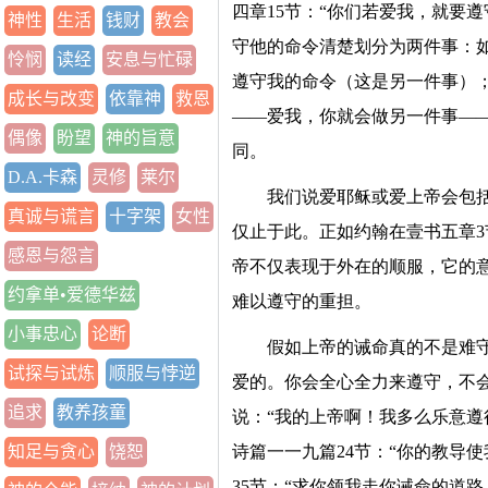
四章15节：“你们若爱我，就要
神性
生活
钱财
教会
守他的命令清楚划分为两件事：
怜悯
读经
安息与忙碌
遵守我的命令（这是另一件事）
成长与改变
依靠神
救恩
——爱我，你就会做另一件事—
偶像
盼望
神的旨意
同。
D.A.卡森
灵修
莱尔
我们说爱耶稣或爱上帝会包
真诚与谎言
十字架
女性
仅止于此。正如约翰在壹书五章3
感恩与怨言
帝不仅表现于外在的顺服，它的
约拿单•爱德华兹
难以遵守的重担。
小事忠心
论断
假如上帝的诫命真的不是难
试探与试炼
顺服与悖逆
爱的。你会全心全力来遵守，不
追求
教养孩童
说：“我的上帝啊！我多么乐意遵
知足与贪心
饶恕
诗篇一一九篇24节：“你的教导
35节：“求你领我走你诫命的道路