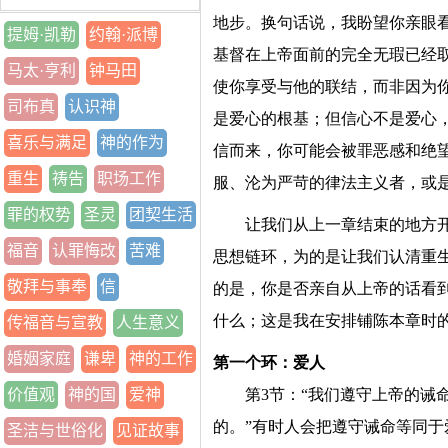
地步。换句话说，我盼望你亲眼
提姆·凯勒
约翰·派博
基督在上帝面前的完全无瑕已经
马太·亨利
钟马田
使你享受与他的联结，而非因为
司布真
认识神
是爱心的根基；但信心不是爱心
喜乐与满足
神的作为
信而来，你可能会被罪恶感和绝
重生
祷告
职场工作
服、沦为严苛的律法主义者，或
罪的权势
圣灵
团契生活
让我们从上一章结束的地方开
福音
认罪悔改
苦难
思想链环，为的是让我们认清重
敬拜与事奉
信
的是，你是否亲自从上帝的话看
什么；这是我在安排铺陈本章时
传福音与宣教
人生意义
婚姻家庭
谦卑
神的工作
第一个环：爱人
价值观
神的国
爱神
第3节：“我们遵守上帝的诫
的。”有时人会把遵守诫命等同
圣洁与世俗化
见证故事