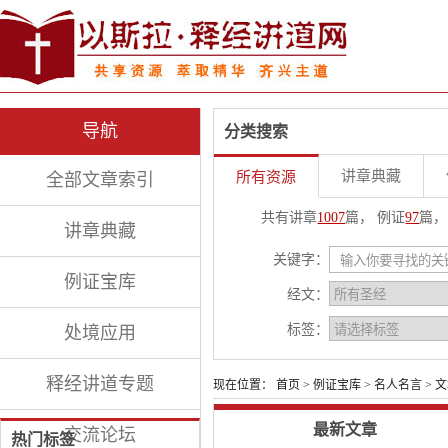
导航
分类搜索
讲章典藏
所有资源
全部文章索引
共有讲章
1007
篇， 例证
97
篇，
讲章典藏
关键字：
例证宝库
经文：
标签：
处境应用
释经讲道专题
现在位置：
首页
>
例证宝库
>
名人名言
> 
最新文章
交流论坛
热门标签