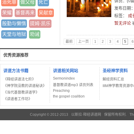
讲员：
(
0
治死罪
做父母
死亡
发布日期：2
荣耀
基督再来
吴献章
标签：
成
暂无评论
殷勤与懒惰
提姆·凯乐
天堂与地狱
劝诫
最前
上一页
1
2
3
4
5
6
优秀资源推荐
讲道方法书籍
讲道相关网站
圣经神学资料
Sermonindex
《释经讲道法七阶》
解经资料汇总
基督教讲道mp3 讲员列表
《神学院没教的讲道秘诀》
IIIM神学教育资源
Preaching
《当代基督教讲道学》
the gospel coalition
《讲道者工作坊》
Copyright © 2012-2013
以斯拉·释经讲道网
保留所有权利.
Th