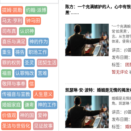
陈方：一个充满嫉妒的人，心中有恨
提姆·凯勒
约翰·派博
黑’……
马太·亨利
钟马田
“一个充满
司布真
认识神
常‘脸黑黑
言。从生理
喜乐与满足
神的作为
体液，使骨
讲员：
(
0
重生
祷告
职场工作
发布日期：2
罪的权势
圣灵
团契生活
标签：
团
暂无评论
福音
认罪悔改
苦难
敬拜与事奉
信
凯瑟琳·安·波特：婚姻是无情的揭发
传福音与宣教
人生意义
婚姻是无情
角。凯瑟琳·安·
婚姻家庭
谦卑
神的工作
讲员：
(
0
价值观
神的国
爱神
发布日期：2
圣洁与世俗化
见证故事
标签：
婚