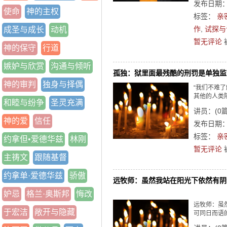
发布日期：2
使命
神的主权
标签：
亲
作
,
试探与
成圣与成长
动机
暂无评论
神的保守
行道
嫉妒与欣赏
沟通与倾听
孤独：狱里面最残酷的刑罚是单独监
神的审判
独身与择偶
“我们不难
其他的人类
和睦与纷争
圣灵充满
讲员：
(
0
神的爱
信任
发布日期：2
标签：
亲
约拿但•爱德华兹
林刚
暂无评论
主祷文
跟随基督
约拿单·爱德华兹
骄傲
远牧师：虽然我站在阳光下依然有阴
妒忌
格兰·奥斯邦
悔改
远牧师：虽
于宏洁
敞开与隐藏
可同日而语