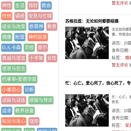
暂无评论
神性
生活
钱财
教会
怜悯
读经
安息与忙碌
苏格拉底：无论如何都要结婚
成长与改变
依靠神
救恩
无论如何都
妻，你就会
偶像
盼望
神的旨意
讲员：
(
0
D.A.卡森
灵修
莱尔
发布日期：2
标签：
婚
真诚与谎言
十字架
女性
暂无评论
感恩与怨言
约拿单•爱德华兹
忙：心亡。爱心死了，信心死了，专
小事忠心
论断
忙：心亡。
试探与试炼
顺服与悖逆
佚名
追求
教养孩童
讲员：
(
0
发布日期：2
知足与贪心
饶恕
标签：
安