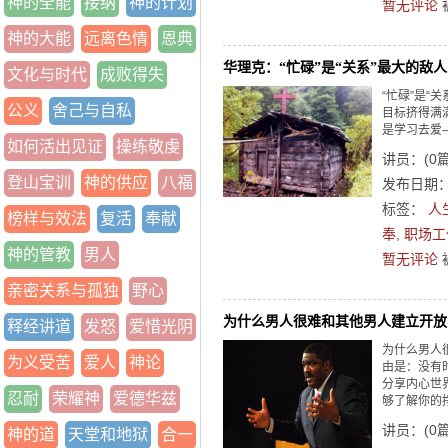
神的全能
接纳
神的计划
暂无评论
神的大能
远离色情
恩典
华理克：“忙碌”是“关系”最大的敌人
文化与时代
成败得失
“忙碌”是“
公义
舍己与自私
目标挤得满
是学习去爱
如何活出见证
操练敬虔
讲员：
(
0
登山宝训
神的供应
八福
发布日期：2
标签：
人
榜样与效法
复活
奉献
奉
,
职场工
神的管教
男人
暂无评论
亲密关系与孤独
野心
为什么男人很难和其他男人建立开放
释经讲道
发怒
爱惜光阴
为什么男人
为义受苦
爱人
神论
由是：没有
分享内心世
忍耐
荣耀神
爱德华兹
够了解你的
讲员：
(
0
神的道
天堂和地狱
合一