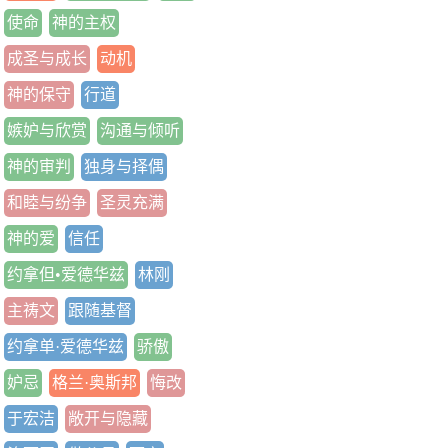
使命
神的主权
成圣与成长
动机
神的保守
行道
嫉妒与欣赏
沟通与倾听
神的审判
独身与择偶
和睦与纷争
圣灵充满
神的爱
信任
约拿但•爱德华兹
林刚
主祷文
跟随基督
约拿单·爱德华兹
骄傲
妒忌
格兰·奥斯邦
悔改
于宏洁
敞开与隐藏