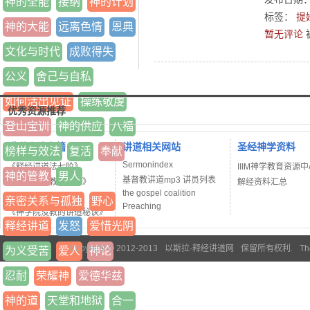
神的全能
接纳
神的计划
标签：
提
神的大能
远离色情
恩典
暂无评论
文化与时代
成败得失
公义
舍己与自私
如何活出见证
操练敬虔
优秀资源推荐
登山宝训
神的供应
八福
讲道方法书籍
讲道相关网站
圣经神学资料
榜样与效法
复活
奉献
Sermonindex
《释经讲道法七阶》
IIIM神学教育资源
神的管教
男人
基督教讲道mp3 讲员列表
《当代基督教讲道学》
解经资料汇总
the gospel coalition
《讲道者工作坊》
亲密关系与孤独
野心
Preaching
《神学院没教的讲道秘诀》
释经讲道
发怒
爱惜光阴
Copyright © 2012-2013
以斯拉·释经讲道网
保留所有权利.
Th
为义受苦
爱人
神论
忍耐
荣耀神
爱德华兹
神的道
天堂和地狱
合一