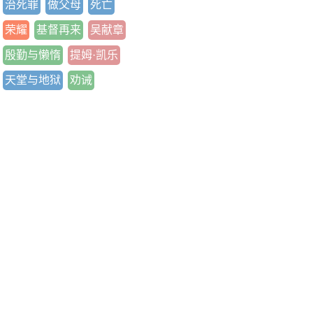
治死罪
做父母
死亡
荣耀
基督再来
吴献章
殷勤与懒惰
提姆·凯乐
天堂与地狱
劝诫