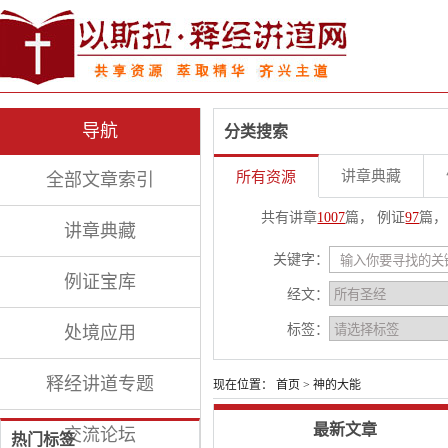
导航
分类搜索
讲章典藏
所有资源
全部文章索引
共有讲章
1007
篇， 例证
97
篇，
讲章典藏
关键字：
例证宝库
经文：
标签：
处境应用
释经讲道专题
现在位置：
首页
> 神的大能
最新文章
交流论坛
热门标签