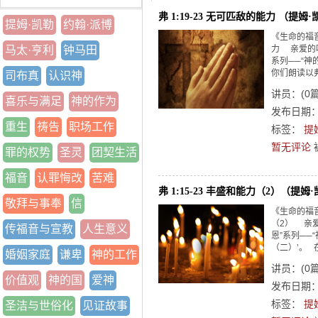
弗 1:19-23 无可匹敌的能力 （提姆
提姆·凯勒
约翰·派博
《生命的福
马太·亨利
钟马田
力 亲爱的
系列──“神
你们朗读以弗
司布真
认识神
讲员：
(
0
喜乐与满足
神的作为
发布日期：2
重生
祷告
职场工作
标签：
提
暂无评论
罪的权势
圣灵
团契生活
福音
认罪悔改
苦难
弗 1:15-23 丰盛和能力（2）（提姆
敬拜与事奉
信
《生命的福
（2） 亲
传福音与宣教
人生意义
恩”系列──
（二）’。 
婚姻家庭
谦卑
神的工作
讲员：
(
0
价值观
神的国
爱神
发布日期：2
标签：
提
圣洁与世俗化
见证故事