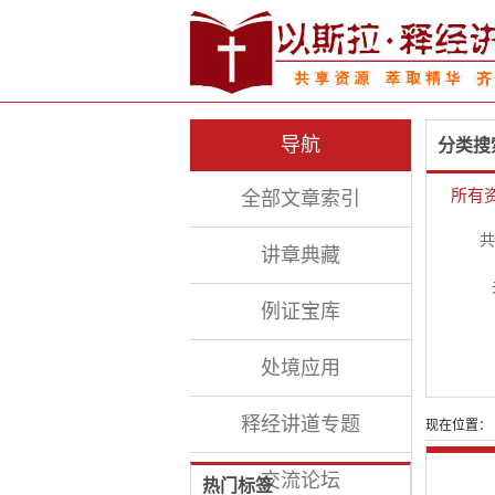
导航
分类搜
所有
全部文章索引
共
讲章典藏
例证宝库
处境应用
释经讲道专题
现在位置：
交流论坛
热门标签