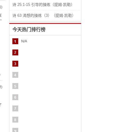
诗 25:1-15 引导的操练（提姆·凯勒）
)
在
诗 63 渴想的操练（3）（提姆·凯勒）
一
今天热门排行榜
N/A
》
)
，
。
了