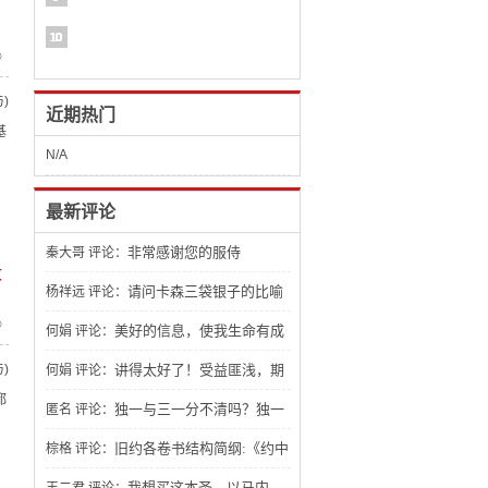
》
)
近期热门
基
，
N/A
，
最新评论
非常感谢您的服侍
秦大哥
评论：
改
请问卡森三袋银子的比喻
杨祥远
评论：
》
文章怎么找不到？
美好的信息，使我生命有成
何娟
评论：
)
长，期待了解更多。
讲得太好了！受益匪浅，期
何娟
评论：
都
待看到更多有关建造生命的讲章，祝福
独一与三一分不清吗？独一
匿名
评论：
你。
三一 不一样吧？应该是人都能分辨得出
旧约各卷书结构简纲:《约中
棕格
评论：
来。
之钥：旧约文学结构》，非常棒！
我想买这本圣。以马内