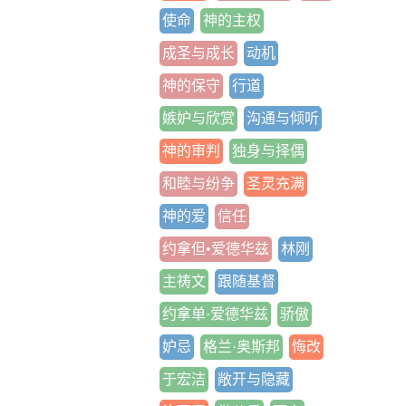
使命
神的主权
成圣与成长
动机
神的保守
行道
嫉妒与欣赏
沟通与倾听
神的审判
独身与择偶
和睦与纷争
圣灵充满
神的爱
信任
约拿但•爱德华兹
林刚
主祷文
跟随基督
约拿单·爱德华兹
骄傲
妒忌
格兰·奥斯邦
悔改
于宏洁
敞开与隐藏