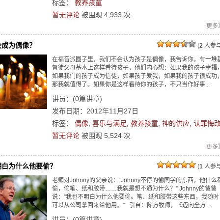
标签：
教养孩童
暂无评论
被围观
4,933
次
更多
会成为偶像？
(
2
人参与
在福音派圈子里，我们不会认为孩子是偶像，我告诉你，有一堆
督徒父母基本上这样看待孩子，他们内心想：如果我的孩子幸福
如果我们的孩子成为信徒，如果孩子爱我，如果我的孩子很成功
那我就值得了。如果你是这样看待你的孩子，不只当作好事...
讲员：
(
0
篇讲章)
发布日期：2012年11月27日
标签：
偶像
,
喜乐与满足
,
教养孩童
,
神的供应
,
认罪悔
暂无评论
被围观
5,524
次
更多
明白为什么他要偷？
(
1
人参与
老师对Johnny的父亲说：“Johnny不停的偷同学的东西，他什么
偷，偷笔、纸和胶带……我就是想不通为什么？” Johnny的爸爸
说：“我也不明白为什么他要偷。笔、纸和胶带这些东西，我随时
可以从公司拿回来给他用。” 引自：陈方牧师，《迈向全方...
讲员：
(
0
篇讲章)