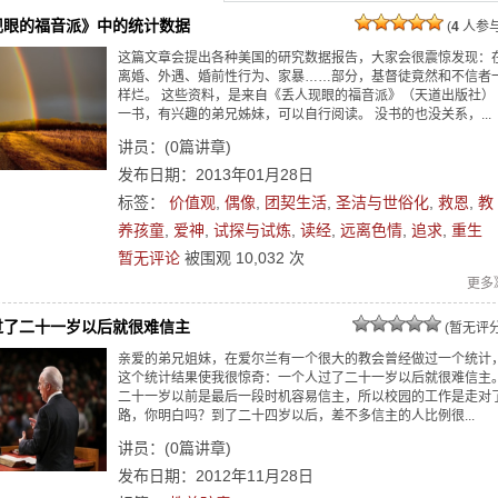
现眼的福音派》中的统计数据
(
4
人参与
这篇文章会提出各种美国的研究数据报告，大家会很震惊发现：
离婚、外遇、婚前性行为、家暴……部分，基督徒竟然和不信者
样烂。 这些资料，是来自《丢人现眼的福音派》（天道出版社）
一书，有兴趣的弟兄姊妹，可以自行阅读。 没书的也没关系，...
讲员：
(
0
篇讲章)
发布日期：2013年01月28日
标签：
价值观
,
偶像
,
团契生活
,
圣洁与世俗化
,
救恩
,
教
养孩童
,
爱神
,
试探与试炼
,
读经
,
远离色情
,
追求
,
重生
暂无评论
被围观
10,032
次
更多
过了二十一岁以后就很难信主
(暂无评分
亲爱的弟兄姐妹，在爱尔兰有一个很大的教会曾经做过一个统计
这个统计结果使我很惊奇：一个人过了二十一岁以后就很难信主
二十一岁以前是最后一段时机容易信主，所以校园的工作是走对
路，你明白吗？到了二十四岁以后，差不多信主的人比例很...
讲员：
(
0
篇讲章)
发布日期：2012年11月28日