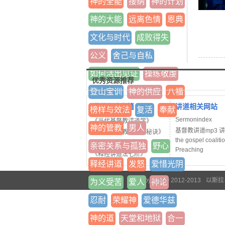
神的全能
接纳
神的计划
神的大能
远离色情
恩典
文化与时代
成败得失
公义
舍己与自私
如何活出见证
操练敬虔
优秀资源推荐
登山宝训
神的供应
八福
讲道方法书籍
讲道相关网站
榜样与效法
复活
奉献
Sermonindex
《当代基督教讲道学》
神的管教
男人
基督教讲道mp3 
《神学院没教的讲道秘诀》
the gospel coaliti
《讲道者工作坊》
亲密关系与孤独
野心
Preaching
《释经讲道法七阶》
释经讲道
发怒
爱惜光阴
Copyright © 2012-2013
以斯拉
为义受苦
爱人
神论
忍耐
荣耀神
爱德华兹
神的道
天堂和地狱
合一