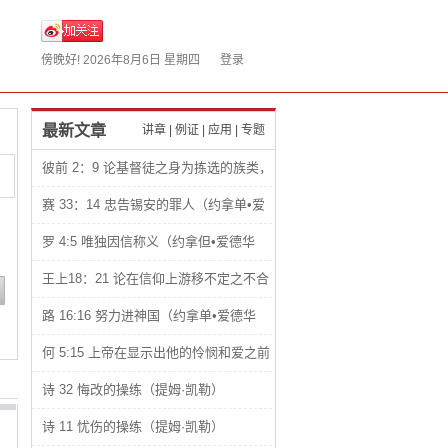
傍晚好!
2026年8月6日 星期四
登录
最新文章
讲章
|
例证
|
应用
|
专题
彼前 2：9 论基督徒之身为拣选的族类，
君尊的祭司，圣洁的国度和属神的子民
赛 33：14 忠告锡安的罪人（约拿单•爱
（约拿单•爱德华兹）
德华兹）
罗 4:5 唯独因信称义（约拿但•爱德华
兹）
王上18：21 论在信仰上游移不定之不合
理性（约拿单•爱德华兹）
路 16:16 努力进神国（约拿单•爱德华
兹）
何 5:15 上帝在显示出他的怜悯和爱之前
总是让人感觉到他们的悲惨处境（约拿单•
诗 32 悔改的操练（提姆·凯勒）
爱德华兹）
诗 11 忧伤的操练（提姆·凯勒）