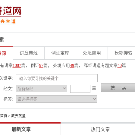
索
讲章典藏
例证宝库
处境应用
模糊搜索
资源
有讲章
1007
篇， 例证
97
篇， 处境应用
49
篇， 释经讲道专题文章
40
篇
关键字：
章
经文：
标签：
首页
> 教养孩童
最新文章
热门文章