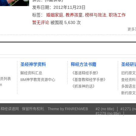
发布日期：2012年11月23日
标签：
婚姻家庭
,
教养孩童
,
榜样与效法
,
职场工作
暂无评论
被围观
5,630
次
更多
圣经神学资料
释经方法书籍
圣经研
解经资料汇总
《基道释经手册》
旧约原文
讲员列表
IIIM神学教育资源中心
《基督教释经学手册》
查经资料
on
《抓准神的话》
多国语言
新约原文
·释经讲道网
保留所有权利.
Theme by
FANRENWEB
#2 (no title)
#1271 (no
#1279 (no title)