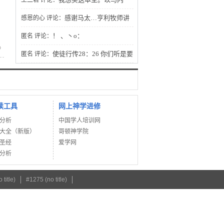
王二君
评论：
利！
感谢马太…亨利牧师讲
感恩的心
评论：
的圣经证道，谢谢您分享给我的灵粮吗
！ 、丶o：
匿名
评论：
》
哪，主与我们同在，哈利路亚！阿门。
使徒行传28：26 你们听是要
匿名
评论：
听见，却不明白。看是要看见，却不晓
得。
读工具
网上神学进修
分析
中国学人培训网
大全（新版）
哥顿神学院
圣经
爱学网
分析
 title)
#1275 (no title)