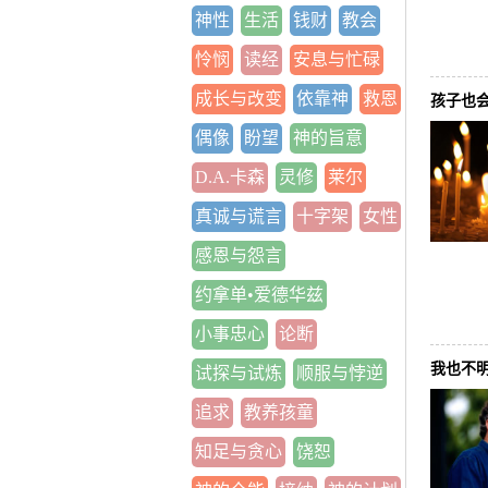
神性
生活
钱财
教会
怜悯
读经
安息与忙碌
成长与改变
依靠神
救恩
孩子也
偶像
盼望
神的旨意
D.A.卡森
灵修
莱尔
真诚与谎言
十字架
女性
感恩与怨言
约拿单•爱德华兹
小事忠心
论断
我也不
试探与试炼
顺服与悖逆
追求
教养孩童
知足与贪心
饶恕