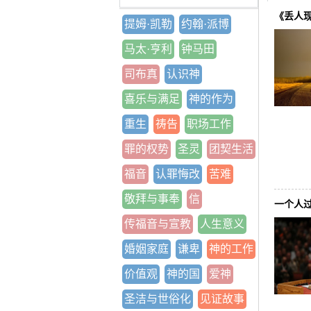
《丢人
提姆·凯勒
约翰·派博
马太·亨利
钟马田
司布真
认识神
喜乐与满足
神的作为
重生
祷告
职场工作
罪的权势
圣灵
团契生活
福音
认罪悔改
苦难
敬拜与事奉
信
一个人
传福音与宣教
人生意义
婚姻家庭
谦卑
神的工作
价值观
神的国
爱神
圣洁与世俗化
见证故事