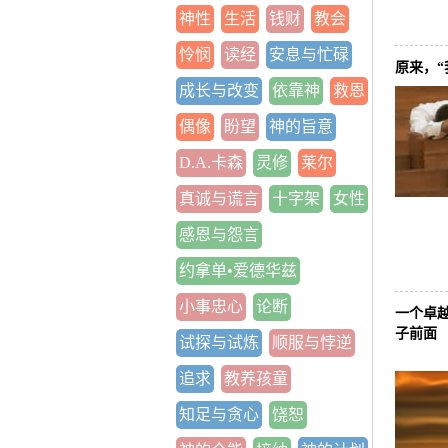
神性
生活
钱财
教会
怜悯
读经
安息与忙碌
原来，“
成长与改变
依靠神
救恩
偶像
盼望
神的旨意
D.A.卡森
灵修
莱尔
真诚与谎言
十字架
女性
感恩与怨言
约拿单•爱德华兹
小事忠心
论断
一个卓
子前面
试探与试炼
顺服与悖逆
追求
教养孩童
知足与贪心
饶恕