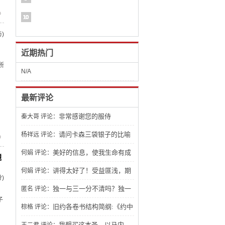
》
)
近期热门
，
所
N/A
最新评论
非常感谢您的服侍
秦大哥
评论：
请问卡森三袋银子的比喻
杨祥远
评论：
》
文章怎么找不到？
美好的信息，使我生命有成
何娟
评论：
镜
长，期待了解更多。
讲得太好了！受益匪浅，期
何娟
评论：
)
待看到更多有关建造生命的讲章，祝福
独一与三一分不清吗？独一
匿名
评论：
，
子
你。
三一 不一样吧？应该是人都能分辨得出
旧约各卷书结构简纲:《约中
棕格
评论：
来。
之钥：旧约文学结构》，非常棒！
我想买这本圣。以马内