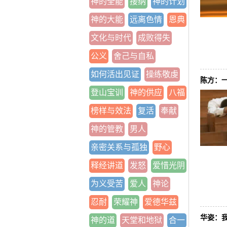
神的全能
接纳
神的计划
神的大能
远离色情
恩典
文化与时代
成败得失
公义
舍己与自私
如何活出见证
操练敬虔
陈方：
登山宝训
神的供应
八福
榜样与效法
复活
奉献
神的管教
男人
亲密关系与孤独
野心
释经讲道
发怒
爱惜光阴
为义受苦
爱人
神论
忍耐
荣耀神
爱德华兹
华姿：
神的道
天堂和地狱
合一