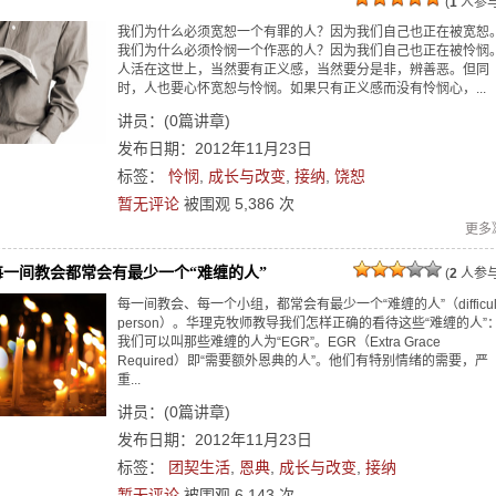
(
1
人参与
我们为什么必须宽恕一个有罪的人？因为我们自己也正在被宽恕
我们为什么必须怜悯一个作恶的人？因为我们自己也正在被怜悯
人活在这世上，当然要有正义感，当然要分是非，辨善恶。但同
时，人也要心怀宽恕与怜悯。如果只有正义感而没有怜悯心，...
讲员：
(
0
篇讲章)
发布日期：2012年11月23日
标签：
怜悯
,
成长与改变
,
接纳
,
饶恕
暂无评论
被围观
5,386
次
更多
每一间教会都常会有最少一个“难缠的人”
(
2
人参与
每一间教会、每一个小组，都常会有最少一个“难缠的人”（difficul
person）。华理克牧师教导我们怎样正确的看待这些“难缠的人”
我们可以叫那些难缠的人为“EGR”。EGR（Extra Grace
Required）即“需要额外恩典的人”。他们有特别情绪的需要，严
重...
讲员：
(
0
篇讲章)
发布日期：2012年11月23日
标签：
团契生活
,
恩典
,
成长与改变
,
接纳
暂无评论
被围观
6,143
次