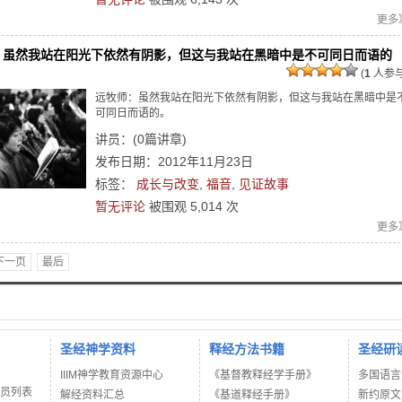
更多
：虽然我站在阳光下依然有阴影，但这与我站在黑暗中是不可同日而语的
(
1
人参与
远牧师：虽然我站在阳光下依然有阴影，但这与我站在黑暗中是
可同日而语的。
讲员：
(
0
篇讲章)
发布日期：2012年11月23日
标签：
成长与改变
,
福音
,
见证故事
暂无评论
被围观
5,014
次
更多
下一页
最后
圣经神学资料
释经方法书籍
圣经研
IIIM神学教育资源中心
《基督教释经学手册》
多国语言
讲员列表
解经资料汇总
《基道释经手册》
新约原文