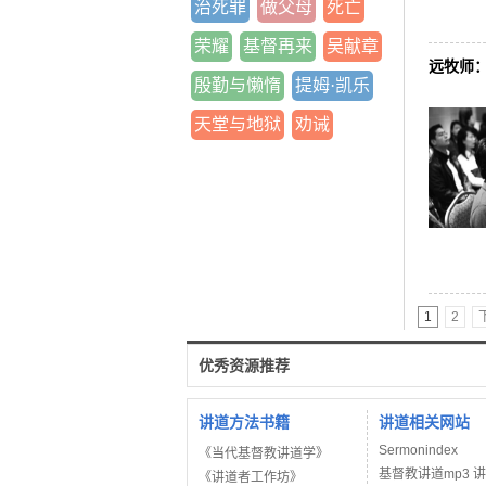
治死罪
做父母
死亡
荣耀
基督再来
吴献章
远牧师
殷勤与懒惰
提姆·凯乐
天堂与地狱
劝诫
1
2
优秀资源推荐
讲道方法书籍
讲道相关网站
Sermonindex
《当代基督教讲道学》
基督教讲道mp3 
《讲道者工作坊》