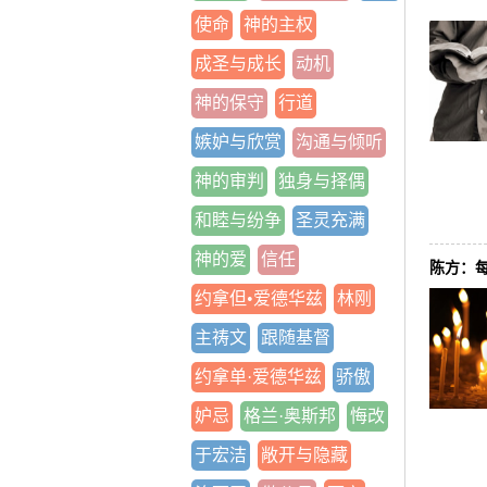
使命
神的主权
成圣与成长
动机
神的保守
行道
嫉妒与欣赏
沟通与倾听
神的审判
独身与择偶
和睦与纷争
圣灵充满
神的爱
信任
陈方：
约拿但•爱德华兹
林刚
主祷文
跟随基督
约拿单·爱德华兹
骄傲
妒忌
格兰·奥斯邦
悔改
于宏洁
敞开与隐藏