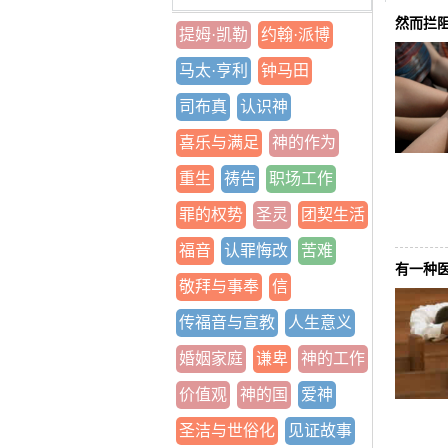
然而拦
提姆·凯勒
约翰·派博
马太·亨利
钟马田
司布真
认识神
喜乐与满足
神的作为
重生
祷告
职场工作
罪的权势
圣灵
团契生活
福音
认罪悔改
苦难
有一种
敬拜与事奉
信
传福音与宣教
人生意义
婚姻家庭
谦卑
神的工作
价值观
神的国
爱神
圣洁与世俗化
见证故事