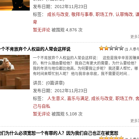
发布日期：2012年11月23日
标签：
成长与改变
,
敬拜与事奉
,
职场工作
,
认罪悔改
,
卑
暂无评论
被围观
4,876
次
更多
一个不肯放弃个人权益的人常会这样说
(
1
人参与
一个不肯放弃个人权益的人常会这样说： 这些是我辛辛苦苦赚
的，有什么理由要给他？ 我自己有更大的需要，为什么要给他？
我的年资与地位都比他高，为何要我让步呢？ 我还要人帮忙，哪
有时间来帮忙别人呢？ 他与我非亲非故，我不需要花时间...
讲员：
(
0
篇讲章)
发布日期：2012年11月23日
标签：
人生意义
,
喜乐与满足
,
成长与改变
,
职场工作
,
己与自私
暂无评论
被围观
5,108
次
更多
我们为什么必须宽恕一个有罪的人？因为我们自己也正在被宽恕