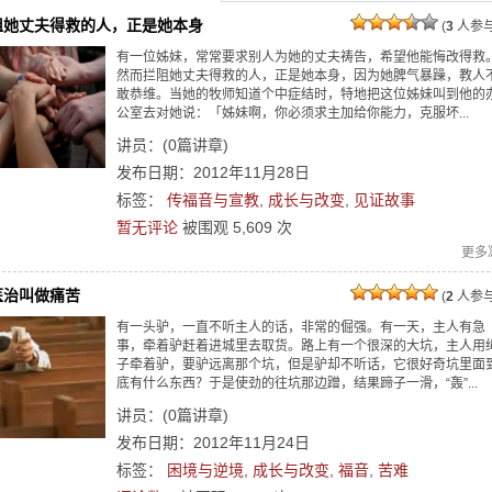
阻她丈夫得救的人，正是她本身
(
3
人参与
有一位姊妹，常常要求别人为她的丈夫祷告，希望他能悔改得救
然而拦阻她丈夫得救的人，正是她本身，因为她脾气暴躁，教人
敢恭维。当她的牧师知道个中症结时，特地把这位姊妹叫到他的
公室去对她说：「姊妹啊，你必须求主加给你能力，克服坏...
讲员：
(
0
篇讲章)
发布日期：2012年11月28日
标签：
传福音与宣教
,
成长与改变
,
见证故事
暂无评论
被围观
5,609
次
更多
医治叫做痛苦
(
2
人参与
有一头驴，一直不听主人的话，非常的倔强。有一天，主人有急
事，牵着驴赶着进城里去取货。路上有一个很深的大坑，主人用
子牵着驴，要驴远离那个坑，但是驴却不听话，它很好奇坑里面
底有什么东西？于是使劲的往坑那边蹭，结果蹄子一滑，“轰”...
讲员：
(
0
篇讲章)
发布日期：2012年11月24日
标签：
困境与逆境
,
成长与改变
,
福音
,
苦难