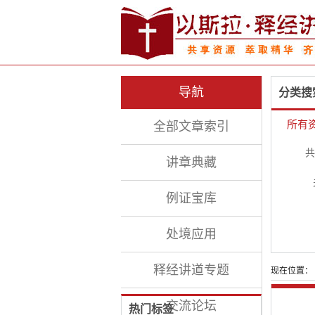
导航
分类搜
所有
全部文章索引
共
讲章典藏
例证宝库
处境应用
释经讲道专题
现在位置：
交流论坛
热门标签