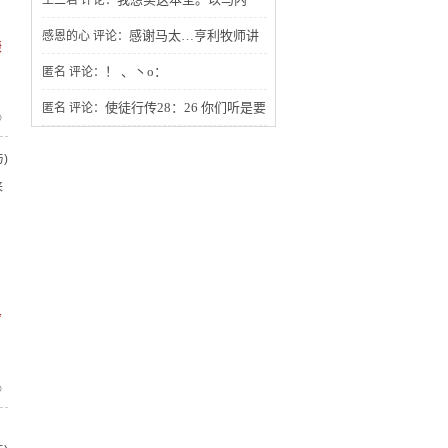
王二君
评论：
利！
感谢马太…亨利牧师讲
感恩的心
评论：
谦
的圣经证道，谢谢您分享给我的灵粮吗
！ 、丶o：
匿名
评论：
哪，主与我们同在，哈利路亚！阿门。
使徒行传28：26 你们听是要
匿名
评论：
》
听见，却不明白。看是要看见，却不晓
)
得。
来
舍
》