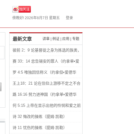
傍晚好!
2026年8月7日 星期五
登录
最新文章
讲章
|
例证
|
应用
|
专题
彼前 2：9 论基督徒之身为拣选的族类，
君尊的祭司，圣洁的国度和属神的子民
赛 33：14 忠告锡安的罪人（约拿单•爱
（约拿单•爱德华兹）
德华兹）
罗 4:5 唯独因信称义（约拿但•爱德华
兹）
王上18：21 论在信仰上游移不定之不合
理性（约拿单•爱德华兹）
路 16:16 努力进神国（约拿单•爱德华
兹）
何 5:15 上帝在显示出他的怜悯和爱之前
总是让人感觉到他们的悲惨处境（约拿单•
诗 32 悔改的操练（提姆·凯勒）
爱德华兹）
诗 11 忧伤的操练（提姆·凯勒）