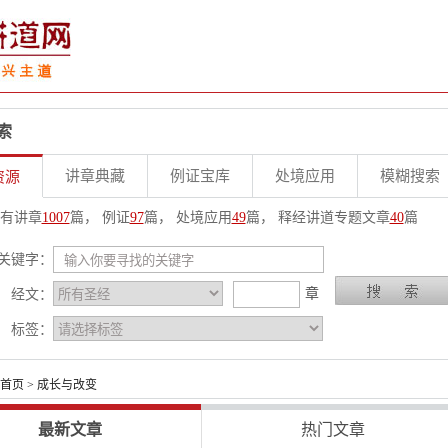
索
讲章典藏
例证宝库
处境应用
模糊搜索
资源
有讲章
1007
篇， 例证
97
篇， 处境应用
49
篇， 释经讲道专题文章
40
篇
关键字：
章
经文：
标签：
首页
> 成长与改变
最新文章
热门文章