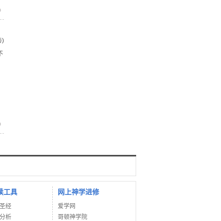
》
)
不
》
读工具
网上神学进修
圣经
爱学网
分析
哥顿神学院