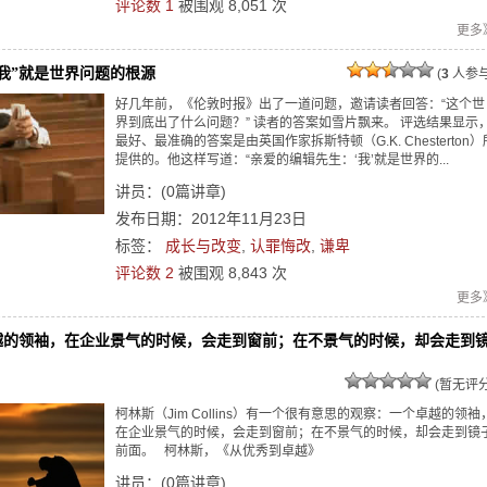
评论数 1
被围观
8,051
次
更多
我”就是世界问题的根源
(
3
人参与
好几年前，《伦敦时报》出了一道问题，邀请读者回答：“这个世
界到底出了什么问题？” 读者的答案如雪片飘来。 评选结果显示
最好、最准确的答案是由英国作家拆斯特顿（G.K. Chesterton）
提供的。他这样写道：“亲爱的编辑先生：‘我’就是世界的...
讲员：
(
0
篇讲章)
发布日期：2012年11月23日
标签：
成长与改变
,
认罪悔改
,
谦卑
评论数 2
被围观
8,843
次
更多
越的领袖，在企业景气的时候，会走到窗前；在不景气的时候，却会走到
(暂无评分
柯林斯（Jim Collins）有一个很有意思的观察：一个卓越的领袖
在企业景气的时候，会走到窗前；在不景气的时候，却会走到镜
前面。 柯林斯，《从优秀到卓越》
讲员：
(
0
篇讲章)