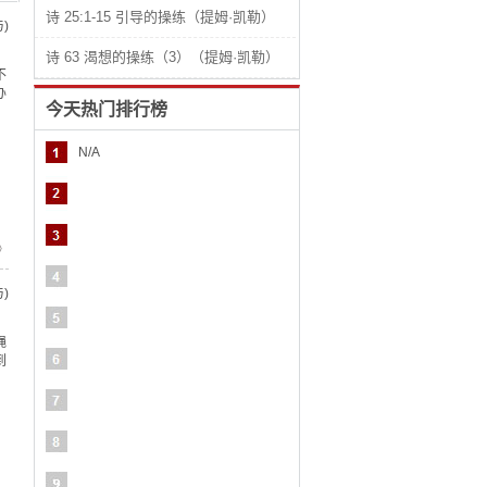
诗 25:1-15 引导的操练（提姆·凯勒）
)
。
诗 63 渴想的操练（3）（提姆·凯勒）
不
办
今天热门排行榜
N/A
》
)
绳
到