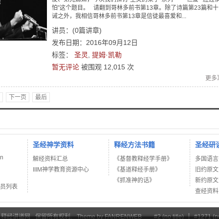
怕”这个题目。 请翻到哥林多前书第13章。除了诗篇第23篇和十
诫之外，我相信哥林多前书第13章是信徒最喜爱和...
讲员：
(
0
篇讲章)
发布日期：2016年09月12日
标签：
圣灵
,
提姆·凯勒
暂无评论
被围观
12,015
次
更多
下一页
最后
圣经神学资料
释经方法书籍
圣经研
on
解经资料汇总
《基督教释经学手册》
多国语言
IIIM神学教育资源中心
《基道释经手册》
旧约原文
《抓准神的话》
新约原文
讲员列表
查经资料
·释经讲道网
保留所有权利.
Theme by
FANRENWEB
#2 (no title)
#1271 (no