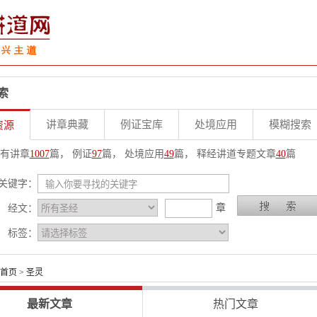
索
讲章典藏
例证宝库
处境应用
模糊搜索
资源
有讲章
1007
篇， 例证
97
篇， 处境应用
49
篇， 释经讲道专题文章
40
篇
关键字：
章
经文：
标签：
首页
> 圣灵
最新文章
热门文章