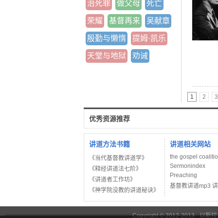
治死罪
做父母
死亡
荣耀
基督再来
吴献章
殷勤与懒惰
提姆·凯乐
天堂与地狱
劝诫
1
2
3
优秀资源推荐
讲道方法书籍
讲道相关网站
the gospel coaliti
《当代基督教讲道学》
Sermonindex
《释经讲道法七阶》
Preaching
《讲道者工作坊》
基督教讲道mp3 
《神学院没教的讲道秘诀》
Copyright © 2012-2013
以斯拉
管理员Email：emnlgroup@gmail.com