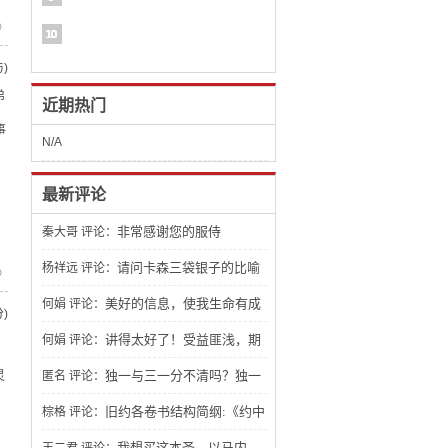
》
)
弟
近期热门
事
N/A
最新评论
非常感谢您的服侍
秦大哥
评论：
请问卡森三袋银子的比喻
杨祥远
评论：
》
文章怎么找不到？
美好的信息，使我生命有成
何娟
评论：
)
长，期待了解更多。
讲得太好了！受益匪浅，期
何娟
评论：
待看到更多有关建造生命的讲章，祝福
独一与三一分不清吗？独一
灵
匿名
评论：
你。
三一 不一样吧？应该是人都能分辨得出
旧约各卷书结构简纲:《约中
棕格
评论：
来。
之钥：旧约文学结构》，非常棒！
我想买这本圣。以马内