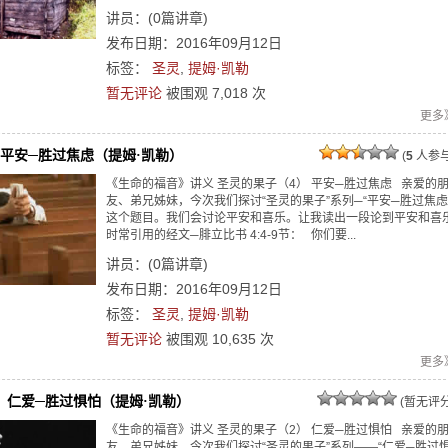
讲员：
(
0
篇讲章)
发布日期：2016年09月12日
标签：
圣灵
,
提姆·凯勒
暂无评论
被围观
7,018
次
更多
4-9 平安─胜过焦虑（提姆·凯勒）
(
5
人参与
《生命的福音》讲义 圣灵的果子（4） 平安─胜过焦虑 亲爱的
友、弟兄姊妹，今次我们探讨“圣灵的果子”系列─“平安─胜过焦虑
这个题目。我们会讨论平安和喜乐。让我读出一段论到平安和喜
时常引用的经文─腓立比书 4:4-9节： 你们要...
讲员：
(
0
篇讲章)
发布日期：2016年09月12日
标签：
圣灵
,
提姆·凯勒
暂无评论
被围观
10,635
次
更多
3：仁爱─胜过惧怕（提姆·凯勒）
(暂无评分
《生命的福音》讲义 圣灵的果子（2） 仁爱─胜过惧怕 亲爱的
友、弟兄姊妹，今次我们探讨“圣灵的果子”系列——“仁爱─胜过