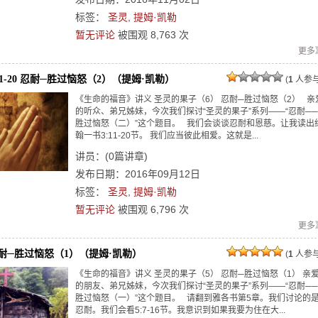
标签：
圣灵
,
提姆·凯勒
暂无评论
被围观
8,763
次
更多
:11-20 忍耐─胜过恼怒（2）（提姆·凯勒）
(
1
人参与
《生命的福音》讲义 圣灵的果子（6） 忍耐─胜过恼怒（2） 亲
的听众、弟兄姊妹，今次我们探讨“圣灵的果子”系列——“忍耐──
胜过恼怒（二）”这个题目。 我们会谈谈忍耐和恩慈。让我读出
翰一书3:11-20节。 我们应当彼此相爱。这就是...
讲员：
(
0
篇讲章)
发布日期：2016年09月12日
标签：
圣灵
,
提姆·凯勒
暂无评论
被围观
6,796
次
更多
耐─胜过恼怒（1）（提姆·凯勒）
(
1
人参与
《生命的福音》讲义 圣灵的果子（5） 忍耐─胜过恼怒（1） 亲
的朋友、弟兄姊妹，今次我们探讨“圣灵的果子”系列——“忍耐──
胜过恼怒（一）”这个题目。 请翻到雅各书第5章。我们讨论的
忍耐。我们会看5:7-16节。我意识到如果我要为住在大...