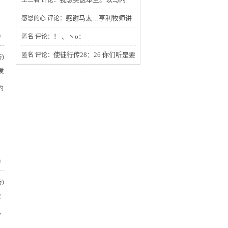
王二君
评论：
利！
感谢马太…亨利牧师讲
感恩的心
评论：
的圣经证道，谢谢您分享给我的灵粮吗
！ 、丶o：
》
匿名
评论：
哪，主与我们同在，哈利路亚！阿门。
使徒行传28：26 你们听是要
匿名
评论：
)
爱
听见，却不明白。看是要看见，却不晓
约
得。
》
)
爱
是