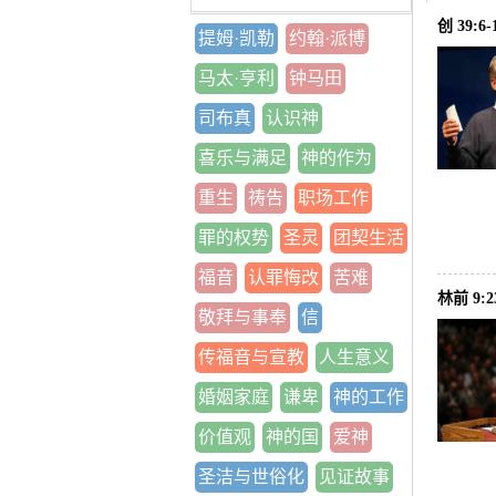
创 39:
提姆·凯勒
约翰·派博
马太·亨利
钟马田
司布真
认识神
喜乐与满足
神的作为
重生
祷告
职场工作
罪的权势
圣灵
团契生活
福音
认罪悔改
苦难
林前 9:
敬拜与事奉
信
传福音与宣教
人生意义
婚姻家庭
谦卑
神的工作
价值观
神的国
爱神
圣洁与世俗化
见证故事