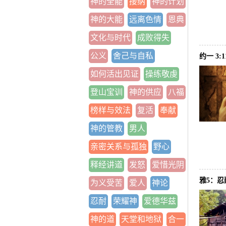
神的全能
接纳
神的计划
神的大能
远离色情
恩典
文化与时代
成败得失
公义
舍己与自私
约一 3
如何活出见证
操练敬虔
登山宝训
神的供应
八福
榜样与效法
复活
奉献
神的管教
男人
亲密关系与孤独
野心
释经讲道
发怒
爱惜光阴
雅5：忍
为义受苦
爱人
神论
忍耐
荣耀神
爱德华兹
神的道
天堂和地狱
合一