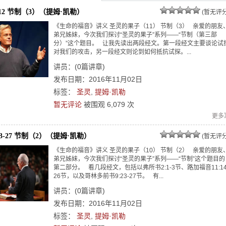
6-12 节制（3）（提姆·凯勒）
(暂无评分
《生命的福音》讲义 圣灵的果子（11） 节制（3） 亲爱的朋友
弟兄姊妹，今次我们探讨“圣灵的果子”系列——“节制（第三部
分）”这个题目。 让我先读出两段经文。第一段经文主要谈论试
对我们的攻击，另一段经文则论到如何抵抗试探。...
讲员：
(
0
篇讲章)
发布日期：2016年11月02日
标签：
圣灵
,
提姆·凯勒
暂无评论
被围观
6,079
次
更多
23-27 节制（2）（提姆·凯勒）
(暂无评分
《生命的福音》讲义 圣灵的果子（10） 节制（2） 亲爱的朋友
弟兄姊妹，今次我们探讨“圣灵的果子”系列——“节制”这个题目的
第二部分。 看几段经文，包括以弗所书2:1-3节、路加福音11:14
26节，以及哥林多前书9:23-27节。 有...
讲员：
(
0
篇讲章)
发布日期：2016年11月02日
标签：
圣灵
,
提姆·凯勒