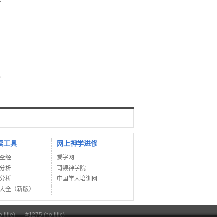
》
读工具
网上神学进修
圣经
爱学网
分析
哥顿神学院
分析
中国学人培训网
大全（新版）
 title)
#1275 (no title)