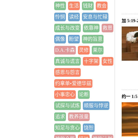
神性
生活
钱财
教会
怜悯
读经
安息与忙碌
加 5:1
成长与改变
依靠神
救恩
偶像
盼望
神的旨意
D.A.卡森
灵修
莱尔
真诚与谎言
十字架
女性
感恩与怨言
约拿单•爱德华兹
小事忠心
论断
约一 1
试探与试炼
顺服与悖逆
追求
教养孩童
知足与贪心
饶恕