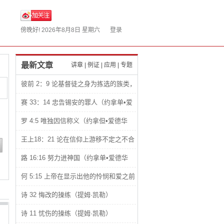
傍晚好!
2026年8月8日 星期六
登录
最新文章
讲章
|
例证
|
应用
|
专题
彼前 2：9 论基督徒之身为拣选的族类，
君尊的祭司，圣洁的国度和属神的子民
赛 33：14 忠告锡安的罪人（约拿单•爱
（约拿单•爱德华兹）
德华兹）
罗 4:5 唯独因信称义（约拿但•爱德华
兹）
王上18：21 论在信仰上游移不定之不合
理性（约拿单•爱德华兹）
路 16:16 努力进神国（约拿单•爱德华
兹）
何 5:15 上帝在显示出他的怜悯和爱之前
总是让人感觉到他们的悲惨处境（约拿单•
诗 32 悔改的操练（提姆·凯勒）
爱德华兹）
诗 11 忧伤的操练（提姆·凯勒）