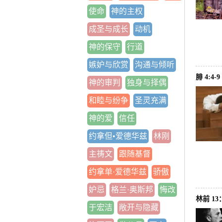
使命
神的主权
成圣与成长
动机
神的保守
行道
嫉妒与欣赏
沟通与倾听
腓 4:
神的审判
独身与择偶
和睦与纷争
圣灵充满
神的爱
信任
约拿但•爱德华兹
林刚
主祷文
跟随基督
约拿单·爱德华兹
骄傲
妒忌
格兰·奥斯邦
悔改
林前 1
于宏洁
敞开与隐藏