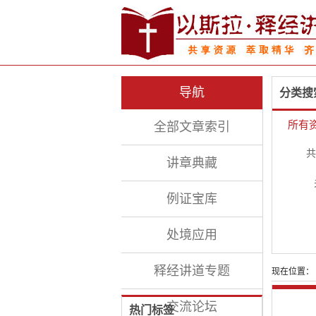
导航
分类搜
所有
全部文章索引
共
讲章典藏
例证宝库
处境应用
释经讲道专题
现在位置：
交流论坛
热门标签