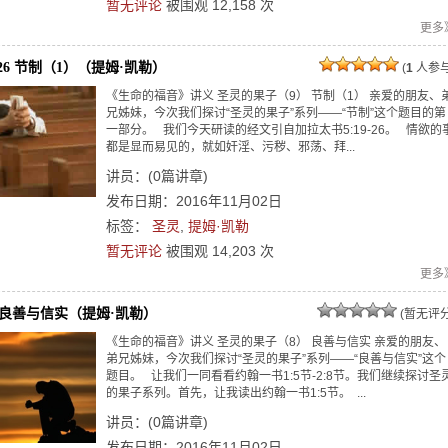
暂无评论
被围观
12,158
次
更多
9-26 节制（1）（提姆·凯勒）
(
1
人参与
《生命的福音》讲义 圣灵的果子（9） 节制（1） 亲爱的朋友、
兄姊妹，今次我们探讨“圣灵的果子”系列——“节制”这个题目的第
一部分。 我们今天研读的经文引自加拉太书5:19-26。 情欲的
都是显而易见的，就如奸淫、污秽、邪荡、拜...
讲员：
(
0
篇讲章)
发布日期：2016年11月02日
标签：
圣灵
,
提姆·凯勒
暂无评论
被围观
14,203
次
更多
:5良善与信实（提姆·凯勒）
(暂无评分
《生命的福音》讲义 圣灵的果子（8） 良善与信实 亲爱的朋友、
弟兄姊妹，今次我们探讨“圣灵的果子”系列——“良善与信实”这个
题目。 让我们一同看看约翰一书1:5节-2:8节。我们继续探讨圣
的果子系列。首先，让我读出约翰一书1:5节。 ...
讲员：
(
0
篇讲章)
发布日期：2016年11月02日