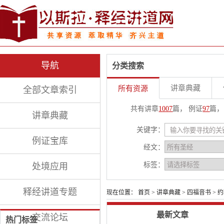
导航
分类搜索
讲章典藏
所有资源
全部文章索引
共有讲章
1007
篇， 例证
97
篇，
讲章典藏
关键字：
例证宝库
经文：
标签：
处境应用
释经讲道专题
现在位置：
首页
>
讲章典藏
>
四福音书
>
约
最新文章
交流论坛
热门标签