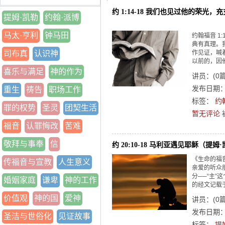
约 1:14-18 我们也见过他的荣光，
提姆·凯勒
约翰·派博
马太·亨利
钟马田
约翰福音 1
典有真理。
司布真
认识神
作见证，喊
以前的，因他
喜乐与满足
神的作为
讲员：
(
0
发布日期：2
重生
祷告
职场工作
标签：
约
罪的权势
圣灵
团契生活
暂无评论
福音
认罪悔改
苦难
敬拜与事奉
信
约 20:10-18 马利亚遇见耶稣（提姆
《生命的福
传福音与宣教
人生意义
亲爱的听众
分──“主”
婚姻家庭
谦卑
神的工作
的经文记载于
价值观
神的国
爱神
讲员：
(
0
发布日期：2
圣洁与世俗化
见证故事
标签：
提