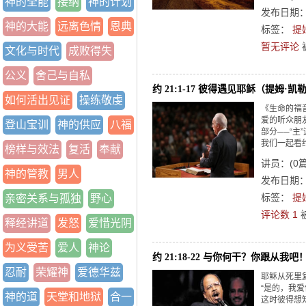
神的全能
接纳
神的计划
发布日期：2
神的大能
远离色情
恩典
标签：
提
暂无评论
文化与时代
成败得失
公义
舍己与自私
约 21:1-17 彼得遇见耶稣（提姆·凯
如何活出见证
操练敬虔
《生命的福
爱的听众朋
登山宝训
神的供应
八福
部分──“主
我们一起看约
榜样与效法
复活
奉献
讲员：
(
0
神的管教
男人
发布日期：2
标签：
提
亲密关系与孤独
野心
评论数 1
释经讲道
发怒
爱惜光阴
为义受苦
爱人
神论
约 21:18-22 与你何干？你跟从我吧
忍耐
荣耀神
爱德华兹
耶稣从死里
“是的，我
神的道
天堂和地狱
合一
这时彼得想