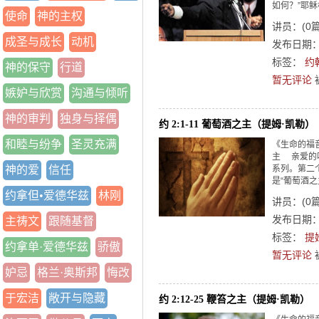
如何？”耶稣
使命
神的主权
讲员：
(
0
成圣与成长
动机
发布日期：2
标签：
约
神的保守
行道
暂无评论
嫉妒与欣赏
沟通与倾听
神的审判
独身与择偶
约 2:1-11 葡萄酒之主（提姆·凯勒）
和睦与纷争
圣灵充满
《生命的福
主 亲爱的
神的爱
信任
系列。第二
是“葡萄酒之主
约拿但•爱德华兹
林刚
讲员：
(
0
发布日期：2
主祷文
跟随基督
标签：
提
约拿单·爱德华兹
骄傲
暂无评论
妒忌
格兰·奥斯邦
悔改
于宏洁
敞开与隐藏
约 2:12-25 鞭笞之主（提姆·凯勒）