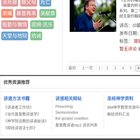
《生命的福
治死罪
做父母
死亡
亲爱的听众
系列。第二
荣耀
基督再来
吴献章
经文是约翰福
殷勤与懒惰
提姆·凯乐
讲员：
(
0
发布日期：2
天堂与地狱
劝诫
标签：
提
暂无评论
最前
上一页
1
2
3
4
5
6
优秀资源推荐
讲道方法书籍
讲道相关网站
圣经神学资料
Preaching
《讲道者工作坊》
IIIM神学教育资源
Sermonindex
《当代基督教讲道学》
解经资料汇总
the gospel coalition
《神学院没教的讲道秘诀》
基督教讲道mp3 讲员列表
《释经讲道法七阶》