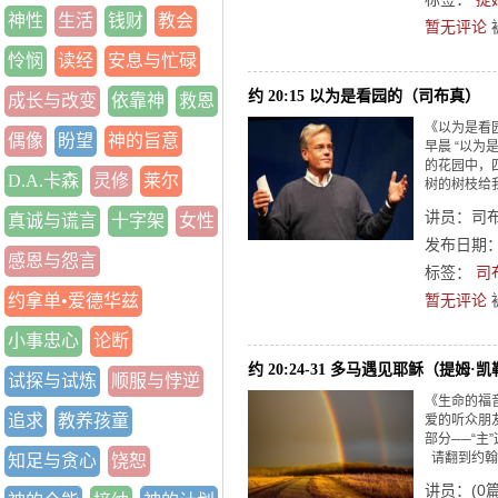
神性
生活
钱财
教会
暂无评论
怜悯
读经
安息与忙碌
约 20:15 以为是看园的（司布真）
成长与改变
依靠神
救恩
《以为是看园
偶像
盼望
神的旨意
早晨 “以为
的花园中，
D.A.卡森
灵修
莱尔
树的树枝给
讲员：
司
真诚与谎言
十字架
女性
发布日期：2
感恩与怨言
标签：
司
约拿单•爱德华兹
暂无评论
小事忠心
论断
约 20:24-31 多马遇见耶稣（提姆·
试探与试炼
顺服与悖逆
《生命的福
追求
教养孩童
爱的听众朋
部分──“主
请翻到约翰福音
知足与贪心
饶恕
讲员：
(
0