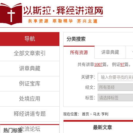
导航
分类搜索
讲章典藏
所有资源
全部文章索引
共有讲章
1007
篇， 例证
97
篇，
讲章典藏
关键字：
例证宝库
经文：
标签：
处境应用
释经讲道专题
现在位置：
首页
> 马太·亨利
最新文章
交流论坛
热门标签