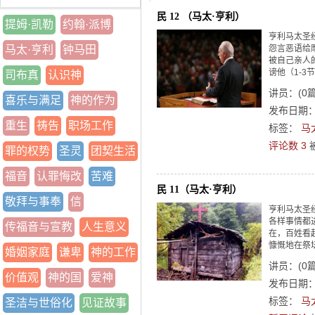
民 12 （马太·亨利）
提姆·凯勒
约翰·派博
亨利马太圣
马太·亨利
钟马田
怨言恶语给
被自己亲人
谤他（1-3节
司布真
认识神
讲员：
(
0
喜乐与满足
神的作为
发布日期：2
重生
祷告
职场工作
标签：
马
评论数 3
罪的权势
圣灵
团契生活
福音
认罪悔改
苦难
民 11（马太·亨利）
敬拜与事奉
信
亨利马太圣
各样事情都
传福音与宣教
人生意义
在，百姓看
慷慨地在祭
婚姻家庭
谦卑
神的工作
讲员：
(
0
价值观
神的国
爱神
发布日期：2
标签：
马
圣洁与世俗化
见证故事