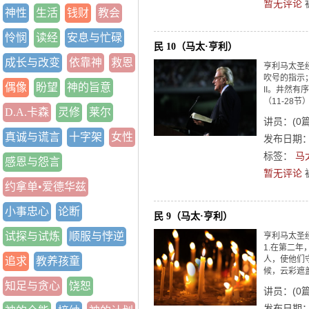
暂无评论
神性
生活
钱财
教会
怜悯
读经
安息与忙碌
民 10（马太·亨利）
成长与改变
依靠神
救恩
亨利马太圣经
吹号的指示
偶像
盼望
神的旨意
II。井然
（11-28节
D.A.卡森
灵修
莱尔
讲员：
(
0
真诚与谎言
十字架
女性
发布日期：2
标签：
马
感恩与怨言
暂无评论
约拿单•爱德华兹
小事忠心
论断
民 9（马太·亨利）
试探与试炼
顺服与悖逆
亨利马太圣经
1.在第二年
人，使他们守
追求
教养孩童
候，云彩遮
知足与贪心
饶恕
讲员：
(
0
发布日期：2