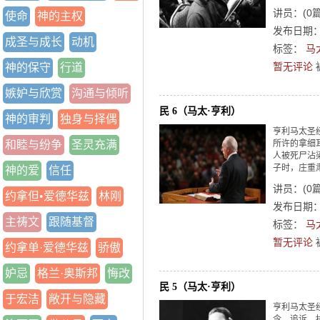
讲员：
(
0
使命
神的主权
发布日期：2
成圣与成长
动机
标签：
马
暂无评论
神的保守
行道
嫉妒与欣赏
沟通与倾听
民 6（马太·亨利）
神的审判
独身与择偶
亨利马太圣经
和睦与纷争
圣灵充满
所许的拿细耳
人被死尸沾染
子时，庄重肃
神的爱
信任
讲员：
(
0
约拿但•爱德华兹
林刚
发布日期：2
主祷文
跟随基督
标签：
马
暂无评论
约拿单·爱德华兹
骄傲
妒忌
格兰·奥斯邦
悔改
民 5（马太·亨利）
于宏洁
敞开与隐藏
亨利马太圣经
令，追诉、