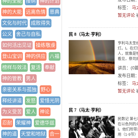
神的全能
接纳
神的计划
标签：
马
神的大能
远离色情
恩典
暂无评论
文化与时代
成败得失
公义
舍己与自私
民 8（马太·亨利）
亨利马太圣
如何活出见证
操练敬虔
灯。I。在灯
人，就像是
登山宝训
神的供应
八福
看见，祭司
榜样与效法
复活
奉献
讲员：
(
0
发布日期：2
神的管教
男人
标签：
马
亲密关系与孤独
野心
暂无评论
释经讲道
发怒
爱惜光阴
民 7（马太·亨利）
为义受苦
爱人
神论
民数记 第
忍耐
荣耀神
爱德华兹
在以色列的
I。他们所
神的道
天堂和地狱
合一
用（1-9节）