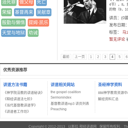
治死罪
做父母
死亡
4节）。I
的物（9，1
荣耀
基督再来
吴献章
讲员：
(
0
殷勤与懒惰
提姆·凯乐
发布日期：2
标签：
马
天堂与地狱
劝诫
暂无评论
最前
上一页
1
2
3
4
5
6
优秀资源推荐
讲道方法书籍
讲道相关网站
圣经神学资料
the gospel coalition
《神学院没教的讲道秘诀》
IIIM神学教育资源
Sermonindex
《释经讲道法七阶》
解经资料汇总
基督教讲道mp3 讲员列表
《当代基督教讲道学》
Preaching
《讲道者工作坊》
Copyright © 2012-2013
以斯拉·释经讲道网
保留所有权利.
Th