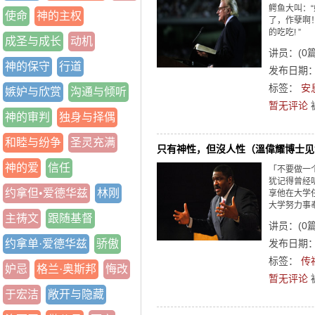
鳄鱼大叫：
使命
神的主权
了，作孽啊
的吃吃! ”
成圣与成长
动机
讲员：
(
0
神的保守
行道
发布日期：2
标签：
安
嫉妒与欣赏
沟通与倾听
暂无评论
神的审判
独身与择偶
和睦与纷争
圣灵充满
只有神性，但沒人性（溫偉耀博士见
神的爱
信任
「不要做一
犹记得曾经
约拿但•爱德华兹
林刚
享他在大学
大学努力事
主祷文
跟随基督
讲员：
(
0
约拿单·爱德华兹
骄傲
发布日期：2
标签：
传
妒忌
格兰·奥斯邦
悔改
暂无评论
于宏洁
敞开与隐藏