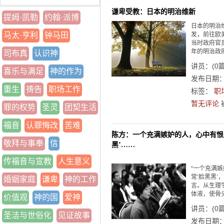
谦卑受教：日本的明治维新
提姆·凯勒
约翰·派博
日本的明治
马太·亨利
钟马田
发，前往欧
当时政府官
年的明治政府
司布真
认识神
讲员：
(
0
喜乐与满足
神的作为
发布日期：2
重生
祷告
职场工作
标签：
职
暂无评论
罪的权势
圣灵
团契生活
福音
认罪悔改
苦难
陈方：一个充满嫉妒的人，心中有恨
敬拜与事奉
信
黑’……
传福音与宣教
人生意义
“一个充满
常‘脸黑黑
婚姻家庭
谦卑
神的工作
言。从生理
体液，使骨
价值观
神的国
爱神
讲员：
(
0
圣洁与世俗化
见证故事
发布日期：2