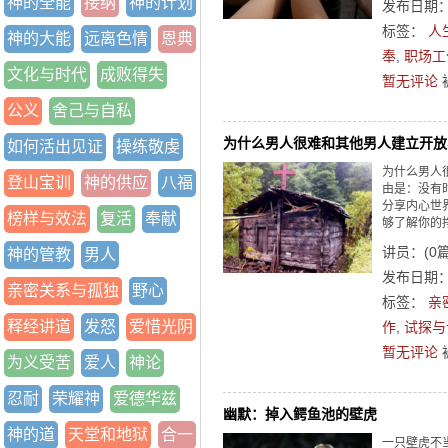
神的全能
接纳
神的计划
发布日期：2
标签：
人
神的大能
远离色情
恩典
奉
,
职场工
文化与时代
成败得失
暂无评论
公义
舍己与自私
为什么男人很难和其他男人建立开放
如何活出见证
操练敬虔
为什么男人
登山宝训
神的供应
八福
由是：没有
分享内心世
榜样与效法
复活
奉献
够了解你的
讲员：
(
0
神的管教
男人
发布日期：2
亲密关系与孤独
野心
标签：
亲
释经讲道
发怒
爱惜光阴
作
,
试探与
暂无评论
为义受苦
爱人
神论
忍耐
荣耀神
爱德华兹
幽默：掉入鳄鱼池的壁虎
神的道
天堂和地狱
合一
一只壁虎不