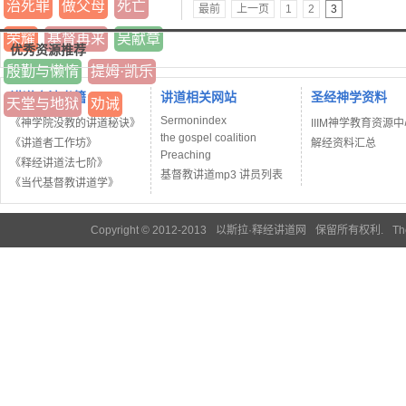
治死罪
做父母
死亡
最前
上一页
1
2
3
荣耀
基督再来
吴献章
优秀资源推荐
殷勤与懒惰
提姆·凯乐
讲道方法书籍
讲道相关网站
圣经神学资料
天堂与地狱
劝诫
Sermonindex
《神学院没教的讲道秘诀》
IIIM神学教育资源
the gospel coalition
《讲道者工作坊》
解经资料汇总
Preaching
《释经讲道法七阶》
基督教讲道mp3 讲员列表
《当代基督教讲道学》
Copyright © 2012-2013
以斯拉·释经讲道网
保留所有权利.
Th