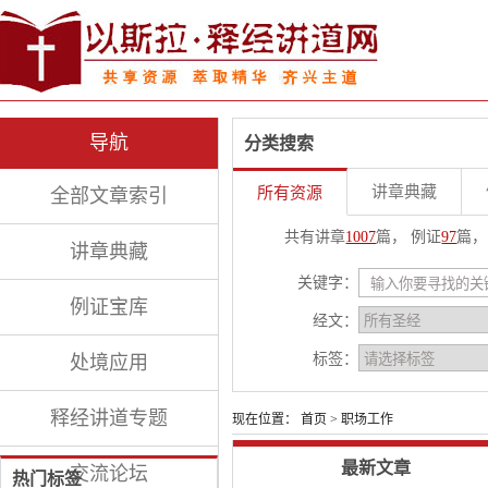
导航
分类搜索
讲章典藏
所有资源
全部文章索引
共有讲章
1007
篇， 例证
97
篇，
讲章典藏
关键字：
例证宝库
经文：
标签：
处境应用
释经讲道专题
现在位置：
首页
> 职场工作
最新文章
交流论坛
热门标签