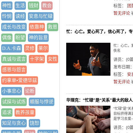
神性
生活
钱财
教会
标签：
团
暂无评论
怜悯
读经
安息与忙碌
成长与改变
依靠神
救恩
忙：心亡。爱心死了，信心死了，专
偶像
盼望
神的旨意
忙：心亡。
D.A.卡森
灵修
莱尔
佚名
真诚与谎言
十字架
女性
讲员：
(
0
发布日期：2
感恩与怨言
标签：
安
约拿单•爱德华兹
暂无评论
小事忠心
论断
华理克：“忙碌”是“关系”最大的敌人
试探与试炼
顺服与悖逆
“忙碌”是“
追求
教养孩童
目标挤得满
是学习去爱
知足与贪心
饶恕
讲员：
(
0