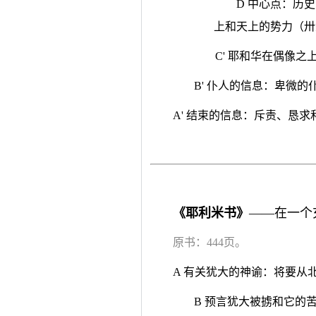
D 中心点：历
上和天上的势力（卅
C' 耶和华在偶像
B' 仆人的信息：卑微
A' 结束的信息：斥责、恳
《耶利米书》
——在一个
原书：444页。
A 有关犹大的神谕：将要从
B 预言犹大被掳和它的