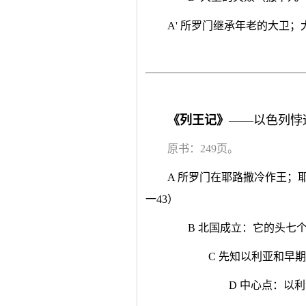
A' 所罗门继承年老的大卫
《列王记》
——以色列悖
原书：249页。
A 所罗门在耶路撒冷作王；
一43）
B 北国成立：它的头七个
C 先知以利亚和早
D 中心点：以