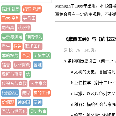
Michigan于1999年出版。
提姆·凯勒
约翰·派博
避免会具有一定的主观性，不必
马太·亨利
钟马田
司布真
认识神
喜乐与满足
神的作为
《摩西五经》与《约书亚
重生
祷告
职场工作
原书：76，145页。
罪的权势
圣灵
团契生活
A 条约的历史引言（创一1～
福音
认罪悔改
苦难
a 太初的历史，各国得
敬拜与事奉
信
b 亚伯拉罕（创十二1～
传福音与宣教
人生意义
婚姻家庭
谦卑
神的工作
c 以撒，以及以色列之
价值观
神的国
爱神
d 雅各：描绘社会与家
圣洁与世俗化
见证故事
e 约瑟：神奖赏忠心顺服