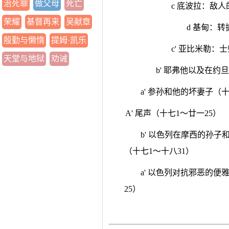
治死罪
做父母
死亡
c 底波拉：敌人
荣耀
基督再来
吴献章
d 基甸：转
殷勤与懒惰
提姆·凯乐
c' 亚比米勒：
天堂与地狱
劝诫
b' 耶弗他以及在约
a' 参孙和他的坏妻子（十
A' 尾声（十七1～廿一25）
b' 以色列在摩西的孙
（十七1～十八31）
a' 以色列对抗邪恶的
25）