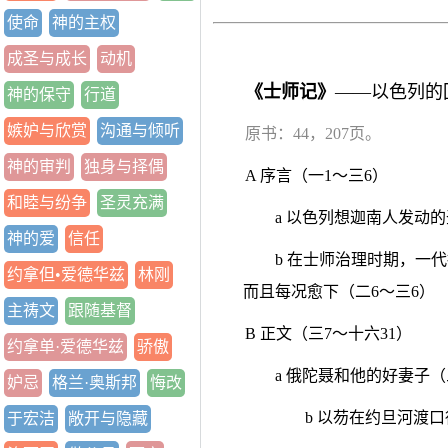
使命
神的主权
成圣与成长
动机
《士师记》
——以色列的
神的保守
行道
嫉妒与欣赏
沟通与倾听
原书：44，207页。
神的审判
独身与择偶
A 序言（一1～三6）
和睦与纷争
圣灵充满
a 以色列想迦南人发动的
神的爱
信任
b 在士师治理时期，一
约拿但•爱德华兹
林刚
而且每况愈下（二6～三6）
主祷文
跟随基督
B 正文（三7～十六31）
约拿单·爱德华兹
骄傲
a 俄陀聂和他的好妻子（三7
妒忌
格兰·奥斯邦
悔改
b 以芴在约旦河渡口得
于宏洁
敞开与隐藏