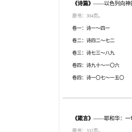
《诗篇》
——以色列向神
原书：304页。
卷一：诗一～四一
卷二：诗四二～七二
卷三：诗七三～八九
卷四：诗九十～一〇六
卷四：诗一〇七～一五〇
《箴言》
——耶和华：一
原书：332页。