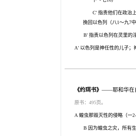
C' 指责他们在政
挽回以色列（八1～九7
B' 指责以色列在灵里的
A' 以色列是神任性的儿子
《约珥书》
——耶和华在
原书：495页。
A 蝗虫那毁灭性的侵略（一2-
B 因为蝗虫之灾，所有生