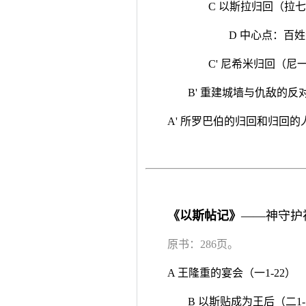
C 以斯拉归回（拉
D 中心点：百
C' 尼希米归回（尼
B' 重建城墙与仇敌的反
A' 所罗巴伯的归回和归回的
《以斯帖记》
——神守护
原书：286页。
A 王隆重的宴会（一1-22）
B 以斯贴成为王后（二1-