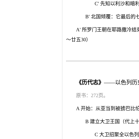
C' 先知以利沙和暗
B' 北国倾覆：它最后的
A' 所罗门王朝在耶路撒冷
～廿五30）
《历代志》
——以色列历
原书：272页。
A 开始：从亚当到被掳巴比
B 建立大卫王国（代上十
C 大卫招聚全以色