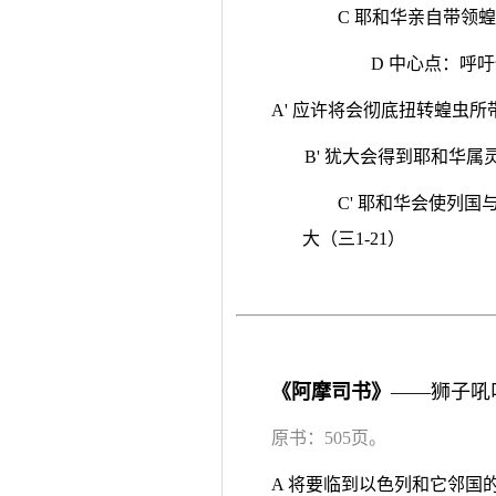
C 耶和华亲自带领蝗
D 中心点：呼吁
A' 应许将会彻底扭转蝗虫所带
B' 犹大会得到耶和华属灵
C' 耶和华会使列
大（三1-21）
《阿摩司书》
——狮子吼
原书：505页。
A 将要临到以色列和它邻国