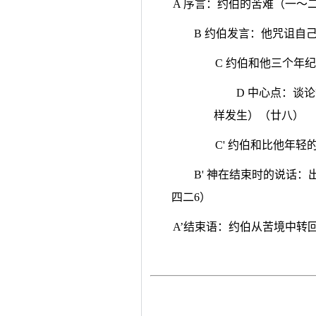
A 序言：约伯的苦难（一～
B 约伯发言：他咒诅自
C 约伯和他三个年
D 中心点：谈
样发生）（廿八）
C' 约伯和比他年
B' 神在结束时的说话
四二6）
A’结束语：约伯从苦境中转回