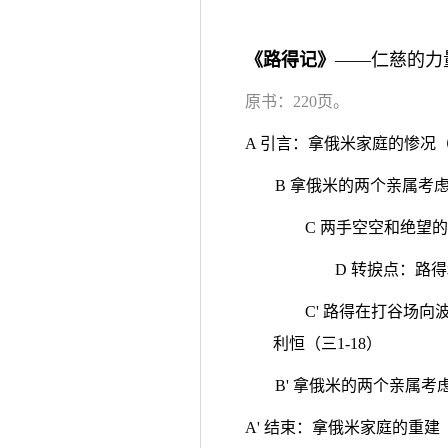
《路得记》
——仁慈的力
原书：220页。
A 引言：拿俄米家庭的惨况（
B 拿俄米的两个亲属考虑
C 两手空空和绝望的
D 转捩点：路得
C' 路得在打谷场
利恒（三1-18）
B' 拿俄米的两个亲属考
A' 结束：拿俄米家庭的重建（