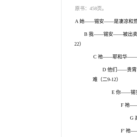
原书：458页。
A 她——锡安——是凄凉和荒
B 我——锡安——被出
22）
C 祂——耶和华—
D 他们——贵
难（二9-12）
E 你——锡
F 祂
G
F' 祂