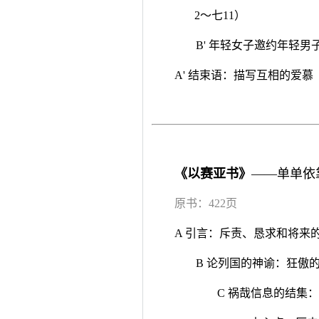
2～七11）
B' 年轻女子邀约年轻男
A' 结束语：描写互相的爱慕（
《以赛亚书》
——单单依
原书：422页
A 引言：斥责、恳求和将来
B 论列国的神谕：狂傲
C 祸哉信息的结集