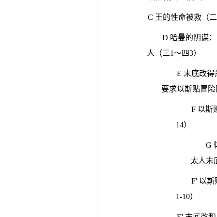
C 王的性命被救（二1
D 哈曼的阴谋
人（三1～四3）
E 末底改
要求以斯贴冒险阻
F 以
14）
G
太人末底
F' 
1-10）
E' 末底改