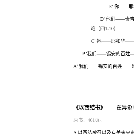
E' 你——
D' 他们——
难（四1-10）
C' 祂——耶和华—
B’我们——锡安的百姓—
A' 我们——锡安的百姓——
《以西结书》
——在异象
原书：461页。
A 以西结被召以及有关未来