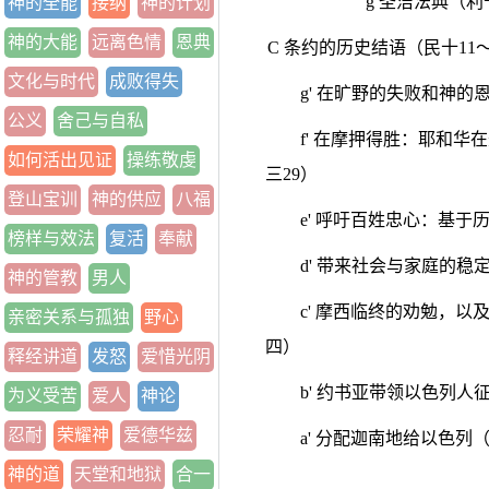
g 圣洁法典（利
神的全能
接纳
神的计划
神的大能
远离色情
恩典
C 条约的历史结语（民十11
文化与时代
成败得失
g' 在旷野的失败和神的
公义
舍己与自私
f' 在摩押得胜：耶和华
如何活出见证
操练敬虔
三29）
登山宝训
神的供应
八福
e' 呼吁百姓忠心：基
榜样与效法
复活
奉献
d' 带来社会与家庭的
神的管教
男人
c' 摩西临终的劝勉，
亲密关系与孤独
野心
四）
释经讲道
发怒
爱惜光阴
b' 约书亚带领以色列
为义受苦
爱人
神论
忍耐
荣耀神
爱德华兹
a' 分配迦南地给以色列
神的道
天堂和地狱
合一