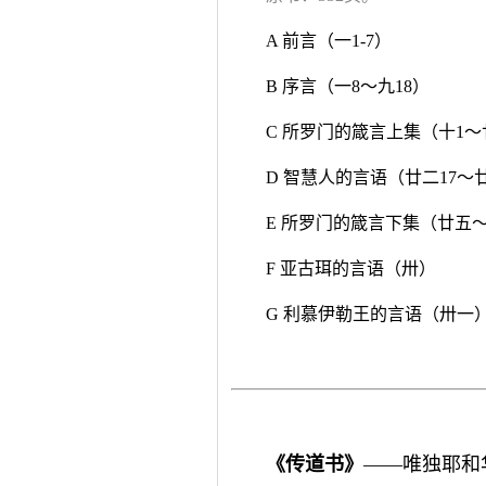
A 前言（一1-7）
B 序言（一8～九18）
C 所罗门的箴言上集（十1～
D 智慧人的言语（廿二17～廿
E 所罗门的箴言下集（廿五
F 亚古珥的言语（卅）
G 利慕伊勒王的言语（卅一
《传道书》
——唯独耶和