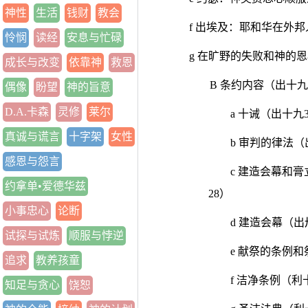
神性
生活
钱财
教会
f 出埃及：耶和华在外
怜悯
读经
安息与忙碌
g 在旷野的失败和神的恩
成长与改变
依靠神
救恩
B 条约内容（出十九
偶像
盼望
神的旨意
D.A.卡森
灵修
莱尔
a 十诫（出十九
真诚与谎言
十字架
女性
b 审判的律法（
感恩与怨言
c 建造会幕和
约拿单•爱德华兹
28）
小事忠心
论断
d 建造会幕（出
试探与试炼
顺服与悖逆
e 献祭的条例
追求
教养孩童
f 洁净条例（
知足与贪心
饶恕