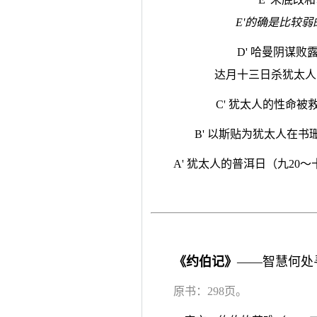
E'的确是比较
D' 哈曼阴谋
达月十三日杀犹太人的
C' 犹太人的性命被救
B' 以斯贴为犹太人在书珊
A' 犹太人的普洱日（九20～
《约伯记》
——智慧何处
原书：298页。