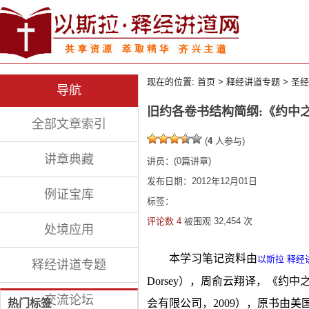
现在的位置:
首页
>
释经讲道专题
>
圣经
导航
旧约各卷书结构简纲:《约中
全部文章索引
(
4
人参与)
讲章典藏
讲员：
(
0
篇讲章)
发布日期：2012年12月01日
例证宝库
标签：
评论数 4
被围观
32,454
次
处境应用
本学习笔记资料由
以斯拉·释经
释经讲道专题
Dorsey），周俞云翔译，《约
交流论坛
热门标签
会有限公司，2009），原书由美国Baker P